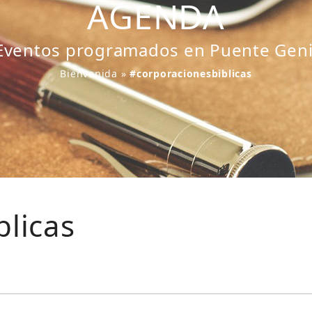
AGENDA
Eventos programados en Puente Geni
Bienvenida
»
#corporacionesbiblicas
blicas