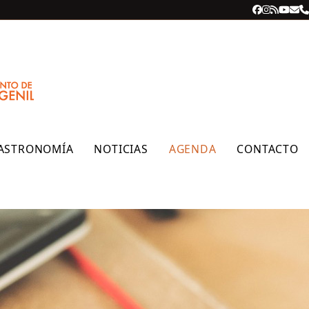
Facebook
Instagra
RSS
YouT
Cor
T
ele
ASTRONOMÍA
NOTICIAS
AGENDA
CONTACTO