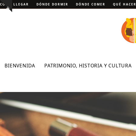
Skip
CÓMO LLEGAR
DÓNDE DORMIR
DÓNDE COMER
QUÉ HACE
Show
to
notice
content
BIENVENIDA
PATRIMONIO, HISTORIA Y CULTURA