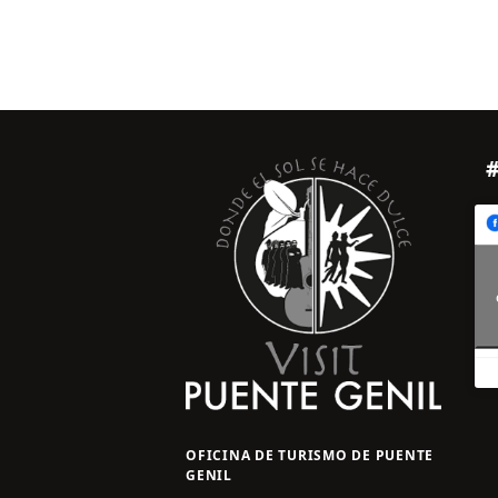
s
q
u
e
d
a
y
v
i
s
t
a
OFICINA DE TURISMO DE PUENTE
GENIL