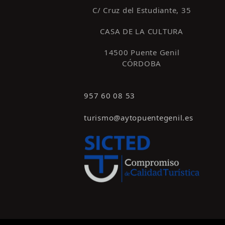
s
C/ Cruz del Estudiante, 35
d
CASA DE LA CULTURA
e
E
14500 Puente Genil
CÓRDOBA
v
e
957 60 08 53
n
turismo@aytopuentegenil.es
t
o
s