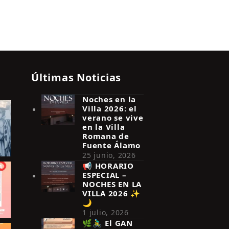
a
s
d
e
E
Últimas Noticias
v
Noches en la
e
Villa 2026: el
n
verano se vive
en la Villa
t
Romana de
Fuente Álamo
o
25 junio, 2026
📢 HORARIO
ESPECIAL –
NOCHES EN LA
VILLA 2026 ✨
🌙
1 julio, 2026
🌿🚴‍♂️ El GAN