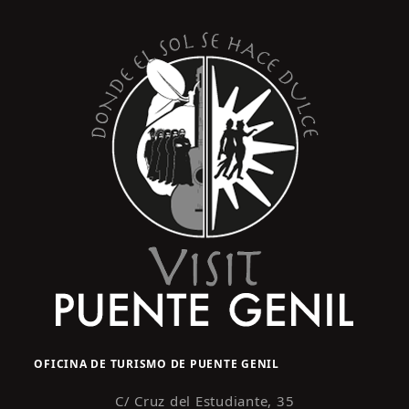
s
y
t
o
v
i
s
t
a
s
d
e
E
v
e
n
OFICINA DE TURISMO DE PUENTE GENIL
t
o
C/ Cruz del Estudiante, 35