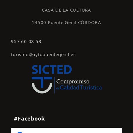
s
CASA DE LA CULTURA
14500 Puente Genil CÓRDOBA
957 60 08 53
turismo@aytopuentegenil.es
#Facebook