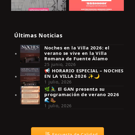
Últimas Noticias
Noches en la Villa 2026: el
verano se vive en la Villa
Romana de Fuente Álamo
25 junio, 2026
📢 HORARIO ESPECIAL – NOCHES
EN LA VILLA 2026 ✨🌙
Síguenos en Instagram
1 julio, 2026
🌿🚴‍♂️ El GAN presenta su
programación de verano 2026
🌊🥾
1 julio, 2026
Encuesta de Calidad