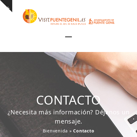
Skip
Show
to
notice
content
Open
Close
mobile
mobile
menu
menu
CONTACTO
¿Necesita más información? Déjenos un
mensaje.
Bienvenida
»
Contacto