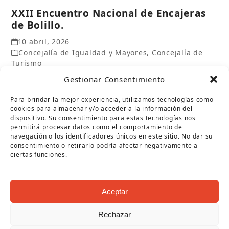
XXII Encuentro Nacional de Encajeras
de Bolillo.
10 abril, 2026
Concejalía de Igualdad y Mayores
,
Concejalía de
Turismo
Gestionar Consentimiento
El próximo 18 de abril de 2026, Puente Genil se
convierte en el punto de encuentro de la tradición y
Para brindar la mejor experiencia, utilizamos tecnologías como
la…
cookies para almacenar y/o acceder a la información del
Leer más
dispositivo. Su consentimiento para estas tecnologías nos
permitirá procesar datos como el comportamiento de
navegación o los identificadores únicos en este sitio. No dar su
consentimiento o retirarlo podría afectar negativamente a
ciertas funciones.
Aceptar
Rechazar