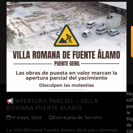
Pá
📢 APERTURA PARCIAL – VILLA
co
po
ROMANA FUENTE ÁLAMO
la
19 mayo, 2026
Concejalía de Turismo
Di
de
La Villa Romana Fuente Álamo abre parcialmente
Có