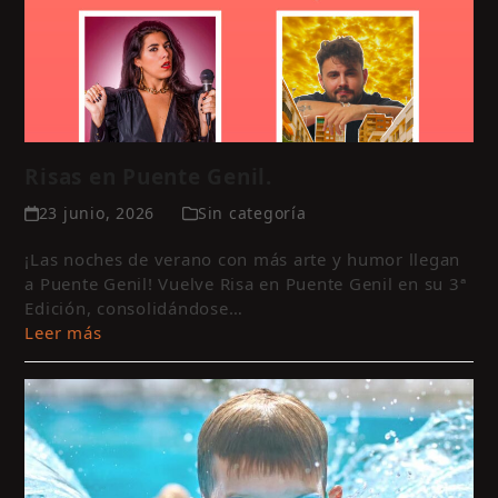
Risas en Puente Genil.
23 junio, 2026
Sin categoría
¡Las noches de verano con más arte y humor llegan
a Puente Genil! Vuelve Risa en Puente Genil en su 3ª
Edición, consolidándose…
Leer más