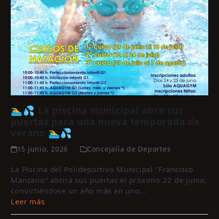
🏊‍♂️💦 La piscina municipal abre sus
puertas para una nueva temporada de
verano 🏊‍♂️💦
15 junio, 2026
Concejalía de Deportes
La Piscina del Polideportivo Municipal "Francisco
Manzano" abrirá sus puertas el próximo 22 de junio,
convirtiéndose un año más en uno…
Leer más