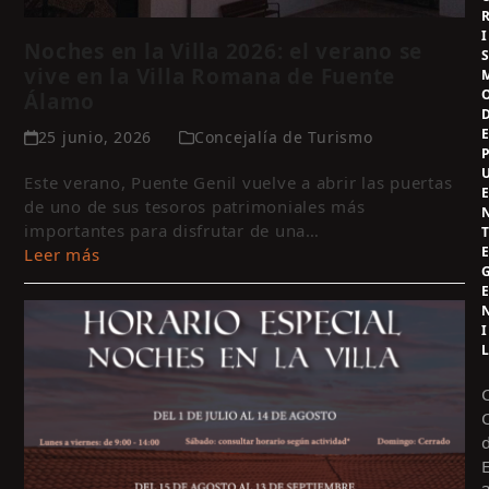
I
Noches en la Villa 2026: el verano se
vive en la Villa Romana de Fuente
Álamo
25 junio, 2026
Concejalía de Turismo
Este verano, Puente Genil vuelve a abrir las puertas
de uno de sus tesoros patrimoniales más
importantes para disfrutar de una…
Leer más
I