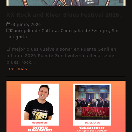
XX Rock and River Blues Festival 2026.
23 junio, 2026
Concejalía de Cultura
,
Concejalía de Festejos
,
Sin
categoría
El mejor blues vuelve a sonar en Puente Genil en
julio de 2026 Puente Genil volverá a llenarse de
blues, rock…
Leer más