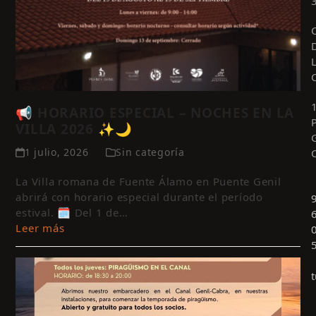
📢 HORARIO ESPECIAL – NOCHES EN LA
VILLA 2026 ✨🌙
1 julio, 2026
Sin categoría
La Villa romana de Fuente Álamo en Puente Genil
abrirá con horario especial durante el período
estival. 🗓️ Del 1 de…
Leer más