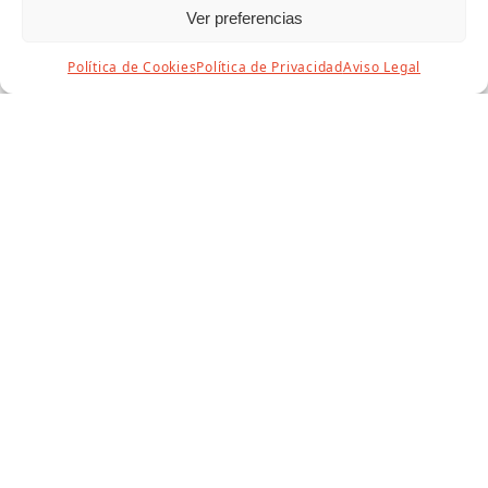
Ver preferencias
Política de Cookies
Política de Privacidad
Aviso Legal
🏍️ XXI Concentración Mototurística
Puente Genil 2026: un fin de semana
imprescindible para amantes de las
motos
7 abril, 2026
Concejalía de Festejos
,
Concejalía de Flamenco
La ciudad de Puente Genil volverá a rugir con el
sonido de los motores del 10 al 12 de abril de…
Leer más