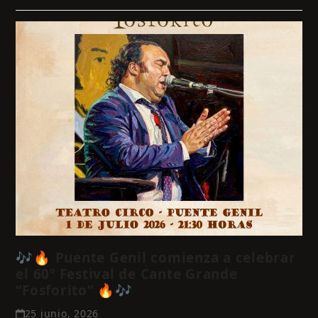
🎶🔥 Puente Genil comienza a celebrar
el 60º Festival de Cante Grande
“Fosforito” 🔥🎶
25 junio, 2026