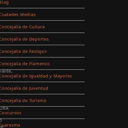
Blog
Ciudades Medias
Concejalía de Cultura
Concejalía de Deportes
Concejalía de Festejos
Concejalía de Flamenco
iante,
Concejalía de Igualdad y Mayores
Concejalía de Juventud
Concejalía de Turismo
URA
Concursos
0
Cuaresma
te