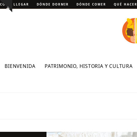
Skip
CÓMO LLEGAR
DÓNDE DORMIR
DÓNDE COMER
QUÉ HACE
Show
to
notice
content
BIENVENIDA
PATRIMONIO, HISTORIA Y CULTURA