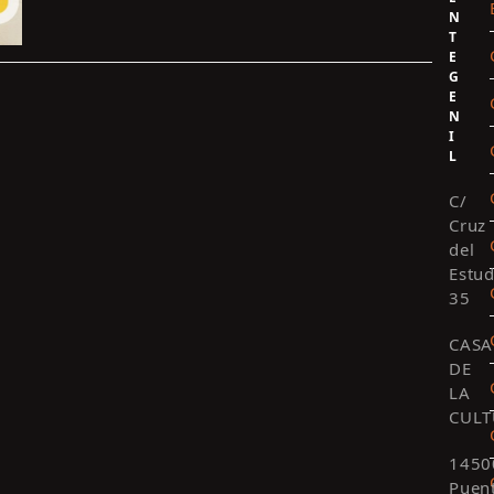
N
T
E
G
E
N
I
L
C/
Cruz
del
Estud
35
CASA
DE
LA
CULT
1450
Puen