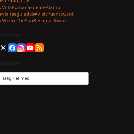
#Verano2026
#VillaRomanaFuenteÁlamo
#visitasguiadas
#VisitPuenteGenil
#WhereTheSunBecomesSweet
SÍGUENOS
Twitter
Facebook
Instagram
YouTube
RSS
(deprecated)
ARCHIVOS
Archivos