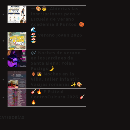
☀️🎨👦 ¡Abiertas las
inscripciones para la
Escuela de Verano
Academia 3 Puntos! 🏀
🌊
🏖️ Verano Joven 2026
🏖️
🎶 Noches de verano
en los Jardines de
Santa Elena: Yolan
Postigo🌙
🏺👧 Noches en la
Villa. Taller infantil:
Vasijas romanas ✨🎨
🎸🔥 F-Estival
ContraCultura 2026 🎸
🔥
CATEGORÍAS