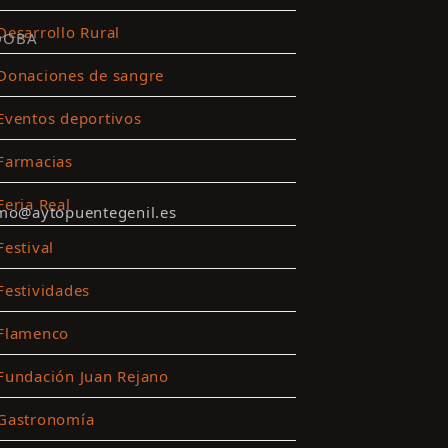
Desarrollo Rural
DOBA
Donaciones de sangre
Eventos deportivos
Farmacias
Feria Real
smo@aytopuentegenil.es
Festival
Festividades
Flamenco
Fundación Juan Rejano
Gastronomía