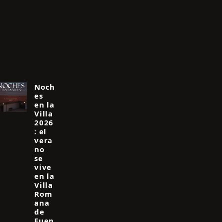
Noch
es
en la
Villa
2026
: el
vera
no
se
vive
en la
Villa
Rom
ana
de
Fuen