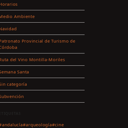
Horarios
Medio Ambiente
ar
Navidad
es
Patronato Provincial de Turismo de
Córdoba
ting
Ruta del Vino Montilla-Moriles
r
Semana Santa
nido
Sin categoría
Subvención
ETIQUETAS
#andalucía
#arqueología
#cine