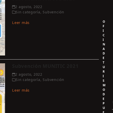
2 agosto, 2022
Sin categoría
,
Subvención
O
Leer más
F
I
C
I
N
A
D
E
T
Subvención MUNITIC 2021
U
R
2 agosto, 2022
I
Sin categoría
,
Subvención
S
M
O
Leer más
D
E
P
U
E