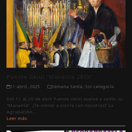
Puente Genil “Mananta 2025”.
11 abril, 2025
Semana Santa
,
Sin categoría
Del 11 al 20 de abril Puente Genil vuelve a sentir su
“Mananta”. ¿Te vienes a vivirla con nosotros? La
Agrupación…
Leer más