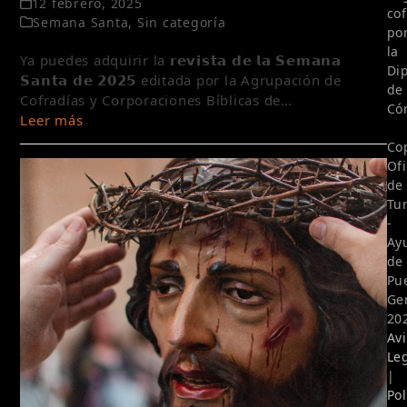
12 febrero, 2025
co
Semana Santa
,
Sin categoría
po
la
Ya puedes adquirir la 𝗿𝗲𝘃𝗶𝘀𝘁𝗮 𝗱𝗲 𝗹𝗮 𝗦𝗲𝗺𝗮𝗻𝗮
Di
𝗦𝗮𝗻𝘁𝗮 𝗱𝗲 𝟮𝟬𝟮𝟱 editada por la Agrupación de
de
Cofradías y Corporaciones Bíblicas de…
Có
Leer más
Co
Of
de
Tu
-
Ay
de
Pu
Ge
20
Av
Le
|
Pol