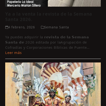
Ya a la venta la revista de la Semana
Santa 2026.
4 febrero, 2026
Semana Santa
Ya puedes adquirir la 𝗿𝗲𝘃𝗶𝘀𝘁𝗮 𝗱𝗲 𝗹𝗮 𝗦𝗲𝗺𝗮𝗻𝗮
𝗦𝗮𝗻𝘁𝗮 𝗱𝗲 2026 editada por laAgrupación de
Cofradías y Corporaciones Bíblicas de Puente…
Leer más