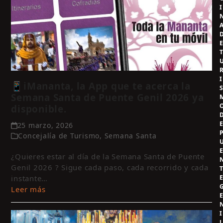
I
I
📱iMananta, la App que te acerca la
Semana Santa de Puente Genil 2026 ya
disponible.
25 marzo, 2026
Concejalía de Turismo
,
Semana Santa
¿Quieres estar al día de la Semana Santa de Puente
Genil 2026 ? Sigue cada paso, cada recorrido y cada
instante…
Leer más
I