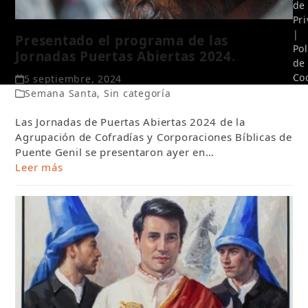
de
Pr
|
Presentado el programa de las
Pol
Jornadas Puertas Abiertas 2024.
de
Co
5 septiembre, 2024
Semana Santa
,
Sin categoría
Las Jornadas de Puertas Abiertas 2024 de la
Agrupación de Cofradías y Corporaciones Bíblicas de
Puente Genil se presentaron ayer en…
Leer más