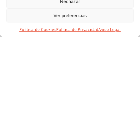
Rechazar
Ver preferencias
Política de Cookies
Política de Privacidad
Aviso Legal
Itinerarios Semana Santa de Puente
Genil 2019
1 abril, 2019
Semana Santa
SÁBADO DE RAMOSCofradía de Nuestra Señora de la
Guía. (1 paso).Salida a las 20'00 horas desde el
Santuario de la Concepción…
Leer más
ÚLTIMOS EVENTOS
☀️🎨👦 ¡Abiertas las inscripciones