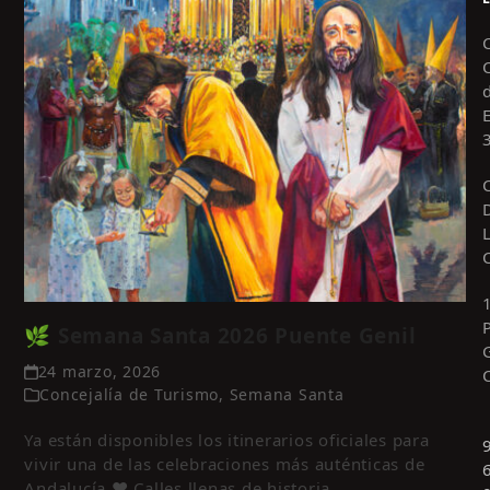
🌿 Semana Santa 2026 Puente Genil
24 marzo, 2026
Concejalía de Turismo
,
Semana Santa
Ya están disponibles los itinerarios oficiales para
vivir una de las celebraciones más auténticas de
Andalucía ❤️ Calles llenas de historia,…