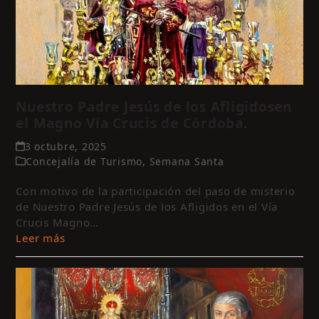
Nuestro Padre Jesús de los Afligidosen
el Magno Vía Crucis de Córdoba.
3 octubre, 2025
Concejalía de Turismo
,
Semana Santa
Con motivo de la participación del paso de misterio
de Nuestro Padre Jesús de los Afligidos en el Vía
Crucis Magno…
Leer más