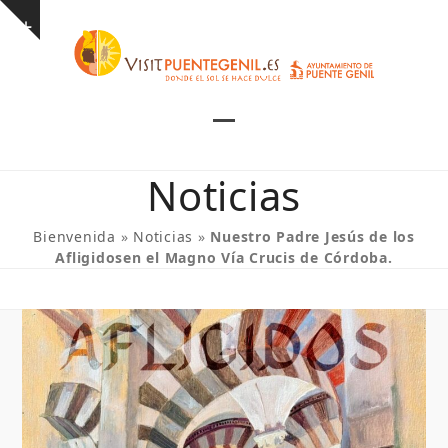
Skip
Show
to
notice
content
Open
Close
mobile
mobile
Noticias
menu
menu
Bienvenida
»
Noticias
»
Nuestro Padre Jesús de los
Afligidosen el Magno Vía Crucis de Córdoba.