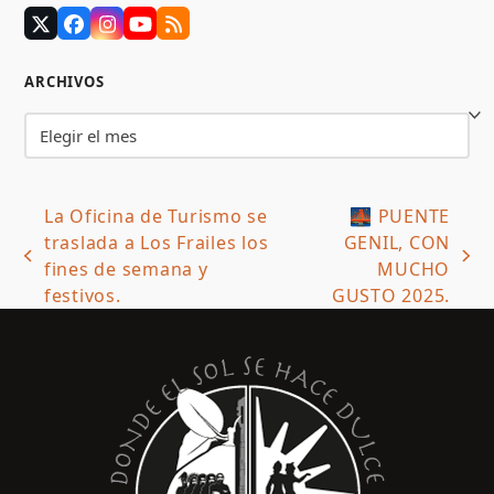
Twitter
Facebook
Instagram
YouTube
RSS
(deprecated)
ARCHIVOS
Archivos
La Oficina de Turismo se
🌉 PUENTE
traslada a Los Frailes los
GENIL, CON
previous
next
fines de semana y
MUCHO
post:
post:
festivos.
GUSTO 2025.