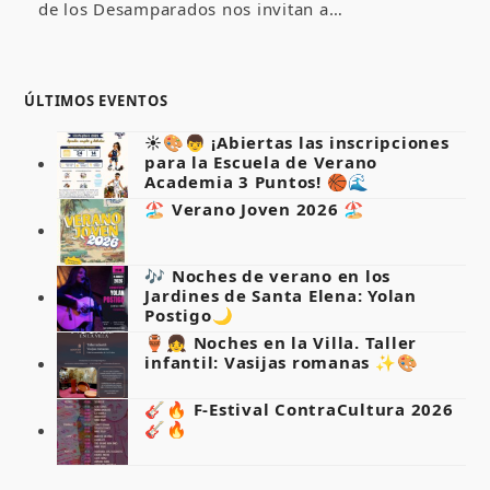
de los Desamparados nos invitan a…
ÚLTIMOS EVENTOS
☀️🎨👦 ¡Abiertas las inscripciones
para la Escuela de Verano
Academia 3 Puntos! 🏀🌊
🏖️ Verano Joven 2026 🏖️
🎶 Noches de verano en los
Jardines de Santa Elena: Yolan
Postigo🌙
🏺👧 Noches en la Villa. Taller
infantil: Vasijas romanas ✨🎨
🎸🔥 F-Estival ContraCultura 2026
🎸🔥