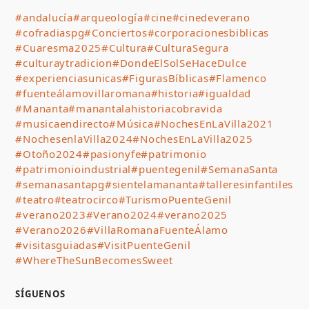
#andalucía
#arqueología
#cine
#cinedeverano
#cofradiaspg
#Conciertos
#corporacionesbiblicas
#Cuaresma2025
#Cultura
#CulturaSegura
#culturaytradicion
#DondeElSolSeHaceDulce
#experienciasunicas
#FigurasBíblicas
#Flamenco
#fuenteálamovillaromana
#historia
#igualdad
#Mananta
#manantalahistoriacobravida
#musicaendirecto
#Música
#NochesEnLaVilla2021
#NochesenlaVilla2024
#NochesEnLaVilla2025
#Otoño2024
#pasionyfe
#patrimonio
#patrimonioindustrial
#puentegenil
#SemanaSanta
#semanasantapg
#sientelamananta
#talleresinfantiles
#teatro
#teatrocirco
#TurismoPuenteGenil
#verano2023
#Verano2024
#verano2025
#Verano2026
#VillaRomanaFuenteÁlamo
#visitasguiadas
#VisitPuenteGenil
#WhereTheSunBecomesSweet
SÍGUENOS