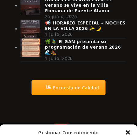
verano se vive en la Villa
Romana de Fuente Álamo
25 junio, 2026
📢 HORARIO ESPECIAL – NOCHES
EN LA VILLA 2026 ✨🌙
Síguenos en Instagram
1 julio, 2026
🌿🚴‍♂️ El GAN presenta su
programación de verano 2026
🌊🥾
1 julio, 2026
Encuesta de Calidad
Gestionar Consentimiento