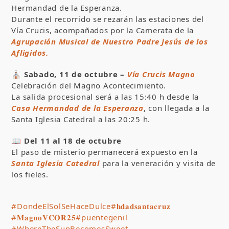
Hermandad de la Esperanza.
Durante el recorrido se rezarán las estaciones del
Vía Crucis, acompañados por la Camerata de la
Agrupación Musical de Nuestro Padre Jesús de los
Afligidos.
⛪
Sabado, 11 de octubre –
Vía Crucis Magno
Celebración del Magno Acontecimiento.
La salida procesional será a las 15:40 h desde la
Casa Hermandad de la Esperanza
, con llegada a la
Santa Iglesia Catedral a las 20:25 h.
📖
Del 11 al 18 de octubre
El paso de misterio permanecerá expuesto en la
Santa Iglesia Catedral
para la veneración y visita de
los fieles.
#DondeElSolSeHaceDulce
#𝐡𝐝𝐚𝐝𝐬𝐚𝐧𝐭𝐚𝐜𝐫𝐮𝐳
#𝐌𝐚𝐠𝐧𝐨𝐕𝐂𝐎𝐑𝟐𝟓
#puentegenil
#WhereTheSunBecomesSweet