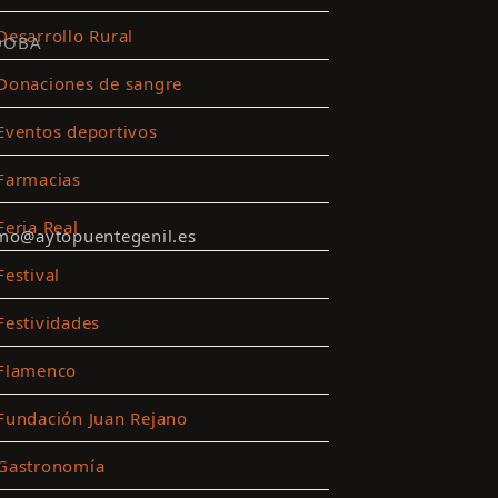
Desarrollo Rural
DOBA
Donaciones de sangre
Eventos deportivos
Farmacias
Feria Real
smo@aytopuentegenil.es
Festival
Festividades
Flamenco
Fundación Juan Rejano
Gastronomía