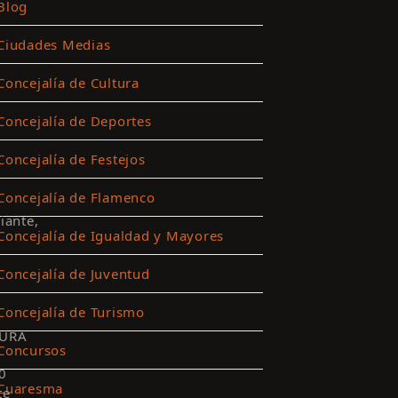
Blog
Ciudades Medias
Concejalía de Cultura
Concejalía de Deportes
Concejalía de Festejos
Concejalía de Flamenco
iante,
Concejalía de Igualdad y Mayores
Concejalía de Juventud
Concejalía de Turismo
URA
Concursos
0
Cuaresma
te