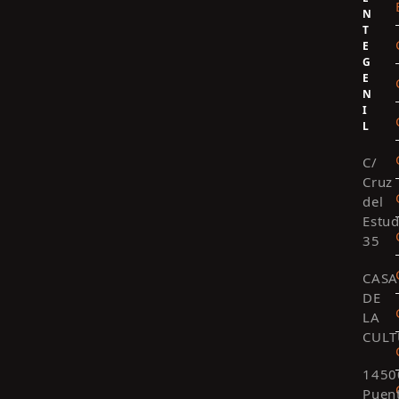
N
T
E
G
E
N
I
L
C/
Cruz
del
Estud
35
CASA
DE
LA
CULT
1450
Puen