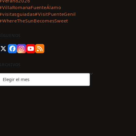
#Verano2026
#VillaRomanaFuenteÁlamo
#visitasguiadas
#VisitPuenteGenil
#WhereTheSunBecomesSweet
SÍGUENOS
Twitter
Facebook
Instagram
YouTube
RSS
(deprecated)
ARCHIVOS
Archivos