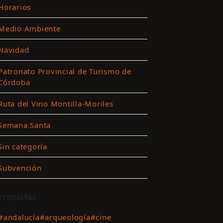
Horarios
Medio Ambiente
ar
Navidad
es
Patronato Provincial de Turismo de
Córdoba
ting
Ruta del Vino Montilla-Moriles
r
Semana Santa
nido
Sin categoría
Subvención
ETIQUETAS
#andalucía
#arqueología
#cine