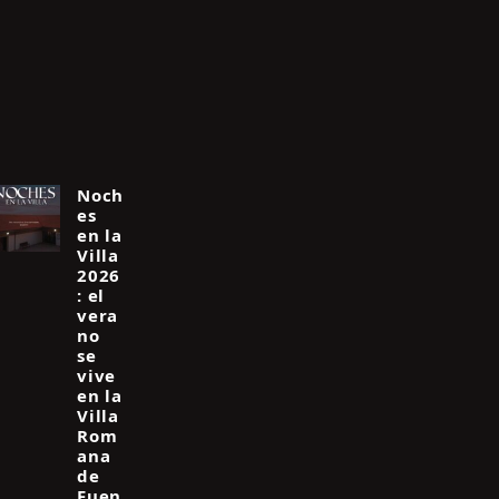
Noch
es
en la
Villa
2026
: el
vera
no
se
vive
en la
Villa
Rom
ana
de
Fuen