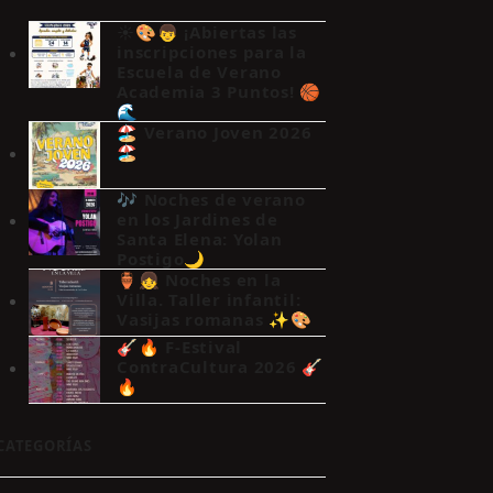
☀️🎨👦 ¡Abiertas las
inscripciones para la
Escuela de Verano
Academia 3 Puntos! 🏀
🌊
🏖️ Verano Joven 2026
🏖️
🎶 Noches de verano
en los Jardines de
Santa Elena: Yolan
Postigo🌙
🏺👧 Noches en la
Villa. Taller infantil:
Vasijas romanas ✨🎨
🎸🔥 F-Estival
ContraCultura 2026 🎸
🔥
CATEGORÍAS