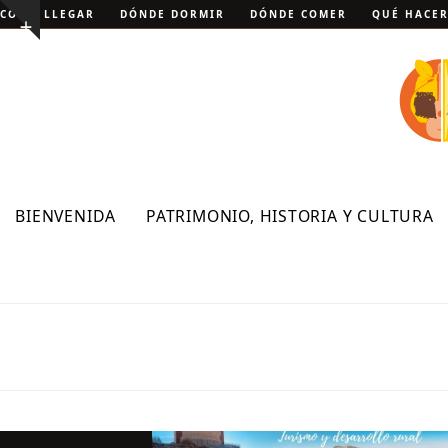
Skip
CÓMO LLEGAR
DÓNDE DORMIR
DÓNDE COMER
QUÉ HACE
Show
to
notice
content
BIENVENIDA
PATRIMONIO, HISTORIA Y CULTURA