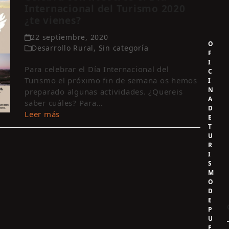
Internacional del Turismo 2020
¿te vienes?
22 septiembre, 2020
O
Desarrollo Rural
,
Sin categoría
F
I
Para celebrar el Día Internacional del
C
Turismo el próximo fin de semana os hemos
I
N
preparado algunas actividades. ¿Quereis
A
saber cuáles? Para…
D
Leer más
E
T
U
R
I
S
M
O
D
E
P
U
E