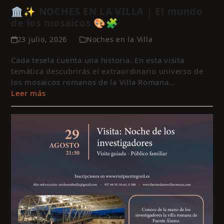
🏛️✨ NOCHES EN LA VILLA | El mundo
de los mosaicos 🎨🧩
23 julio, 2026
Noches en la Villa
Cada tesela cuenta una historia. En esta visita
temática descubrirás el extraordinario universo de
los mosaicos romanos de la Villa Romana…
Leer más