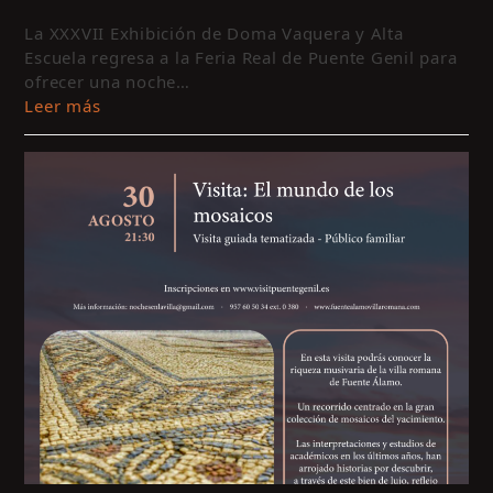
c
La XXXVII Exhibición de Doma Vaquera y Alta
m
Escuela regresa a la Feria Real de Puente Genil para
y
ofrecer una noche…
a
Leer más
e
c