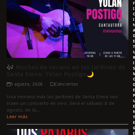
I
I
I
🎶 Noches de verano en los Jardines de
Santa Elena: Yolan Postigo🌙
5 agosto, 2026
Conciertos
Una semana más los Jardines de Santa Elena nos
traen un concierto en vivo. Será el sábado 8 de
agosto, de la…
Leer más