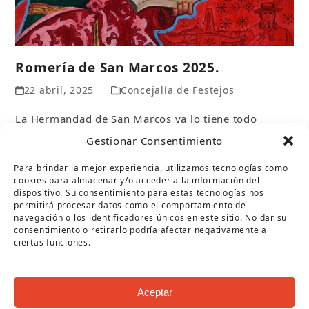
Romería de San Marcos 2025.
22 abril, 2025
Concejalía de Festejos
La Hermandad de San Marcos ya lo tiene todo
preparado en Puente Genil para su romería de San
Gestionar Consentimiento
Marcos 2025. La…
Leer más
Para brindar la mejor experiencia, utilizamos tecnologías como
cookies para almacenar y/o acceder a la información del
dispositivo. Su consentimiento para estas tecnologías nos
permitirá procesar datos como el comportamiento de
navegación o los identificadores únicos en este sitio. No dar su
consentimiento o retirarlo podría afectar negativamente a
ciertas funciones.
Aceptar