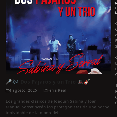
I
🎤🎶 Dos Pájaros y un Trío 🎩🎸
4 agosto, 2026
Feria Real
Los grandes clásicos de Joaquín Sabina y Joan
Manuel Serrat serán los protagonistas de una noche
inolvidable de la mano del…