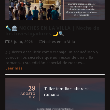
🔦🏛️ NOCHES EN LA VILLA | Noche de
los Investigadores 🌙🔍
23 julio, 2026
Noches en la Villa
¿Quieres descubrir cómo trabaja un arqueólogo y
conocer los secretos que aún esconde una villa
romana? Esta edición especial de Noches…
Leer más