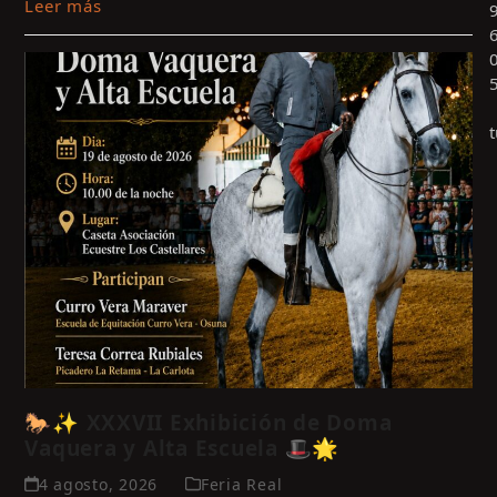
Leer más
c
🐎✨ XXXVII Exhibición de Doma
p
Vaquera y Alta Escuela 🎩🌟
a
l
4 agosto, 2026
Feria Real