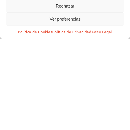
Rechazar
Ver preferencias
Política de Cookies
Política de Privacidad
Aviso Legal
Horario especial Punto Información
Turística Semana Santa 2025
4 abril, 2025
Concejalía de Turismo
Puente Genil se prepara para vivir su Semana Santa
este 2025. Vívela con nosotros y complementa tu
visita conociendo el conjunto…
Leer más