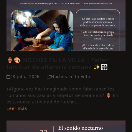
🏺🎨 NOCHES EN LA VILLA | Taller
familiar de alfarería romana ✨👨‍👩‍👧‍👦
23 julio, 2026
Noches en la Villa
¿Alguna vez has imaginado cómo fabricaban los
romanos sus vasijas y objetos de cerámica? 🏺 En
esta nueva actividad de Noches…
Leer más