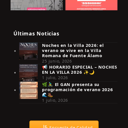
Últimas Noticias
Noches en la Villa 2026: el
verano se vive en la Villa
Romana de Fuente Álamo
25 junio, 2026
📢 HORARIO ESPECIAL – NOCHES
EN LA VILLA 2026 ✨🌙
Síguenos en Instagram
1 julio, 2026
🌿🚴‍♂️ El GAN presenta su
programación de verano 2026
🌊🥾
1 julio, 2026
Encuesta de Calidad