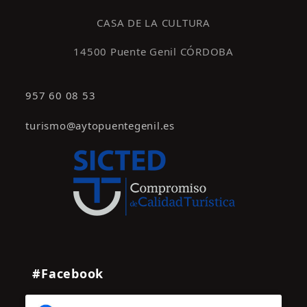
s
CASA DE LA CULTURA
14500 Puente Genil CÓRDOBA
957 60 08 53
turismo@aytopuentegenil.es
#Facebook