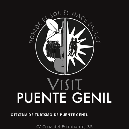
s
y
t
o
v
i
s
t
a
s
d
e
E
v
e
n
OFICINA DE TURISMO DE PUENTE GENIL
t
o
C/ Cruz del Estudiante, 35