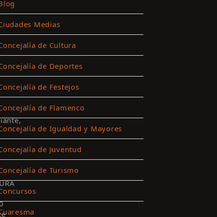
Blog
Ciudades Medias
Concejalía de Cultura
Concejalía de Deportes
Concejalía de Festejos
Concejalía de Flamenco
iante,
Concejalía de Igualdad y Mayores
Concejalía de Juventud
Concejalía de Turismo
URA
Concursos
0
Cuaresma
te