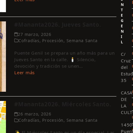
N
T
E
G
#Mananta2026. Jueves Santo.
E
N
27 marzo, 2026
I
Cofradías
,
Procesión
,
Semana Santa
L
Puente Genil se prepara un año más para un
C/
Jueves Santo en la calle. 🕯️ Silencio,
Cruz
devoción y tradición se unen…
del
Leer más
Estud
35
CASA
DE
#Mananta2026. Miércoles Santo.
LA
CULT
26 marzo, 2026
Cofradías
,
Procesión
,
Semana Santa
1450
Puen
✨ El Miércoles Santo es un día especial. Las