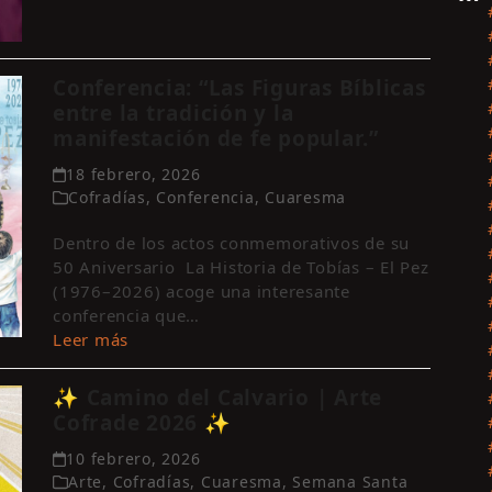
Conferencia: “Las Figuras Bíblicas
entre la tradición y la
Sí
manifestación de fe popular.”
In
18 febrero, 2026
Cofradías
,
Conferencia
,
Cuaresma
Dentro de los actos conmemorativos de su
50 Aniversario La Historia de Tobías – El Pez
(1976–2026) acoge una interesante
conferencia que…
Leer más
✨ Camino del Calvario | Arte
Cofrade 2026 ✨
10 febrero, 2026
Arte
,
Cofradías
,
Cuaresma
,
Semana Santa