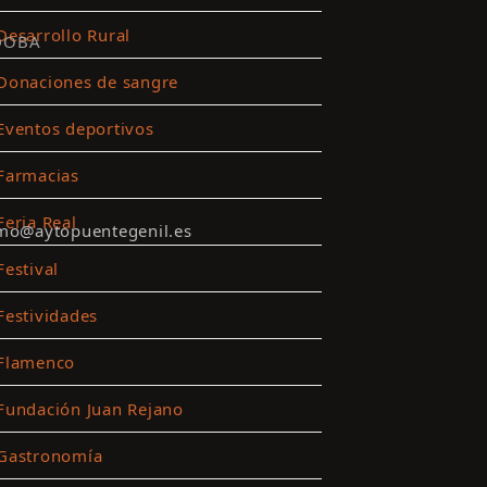
Desarrollo Rural
DOBA
Donaciones de sangre
Eventos deportivos
Farmacias
Feria Real
smo@aytopuentegenil.es
Festival
Festividades
Flamenco
Fundación Juan Rejano
Gastronomía