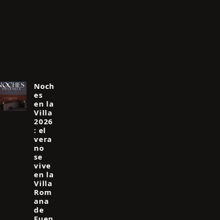
Noch
es
en la
Villa
2026
: el
vera
no
se
vive
en la
Villa
Rom
ana
de
Fuen