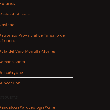
Horarios
Medio Ambiente
ar
Navidad
es
Patronato Provincial de Turismo de
Córdoba
ting
Ruta del Vino Montilla-Moriles
r
Semana Santa
nido
Sin categoría
Subvención
ETIQUETAS
#andalucía
#arqueología
#cine