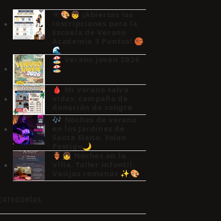
☀️🎨👦 ¡Abiertas las
inscripciones para la
Escuela de Verano
Academia 3 Puntos! 🏀
🌊
🏖️ Verano Joven 2026
🏖️
🩸 Mi verano salva
vidas: campaña de
donación de sangre
🎶 Noches de verano
en los Jardines de
Santa Elena: Yolan
Postigo🌙
🏺👧 Noches en la
Villa. Taller infantil:
Vasijas romanas ✨🎨
CATEGORÍAS