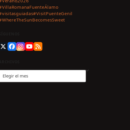
#Verano2026
#VillaRomanaFuenteÁlamo
#visitasguiadas
#VisitPuenteGenil
#WhereTheSunBecomesSweet
SÍGUENOS
Twitter
Facebook
Instagram
YouTube
RSS
(deprecated)
ARCHIVOS
Archivos