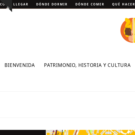
Skip
CÓMO LLEGAR
DÓNDE DORMIR
DÓNDE COMER
QUÉ HACE
Show
to
notice
content
BIENVENIDA
PATRIMONIO, HISTORIA Y CULTURA