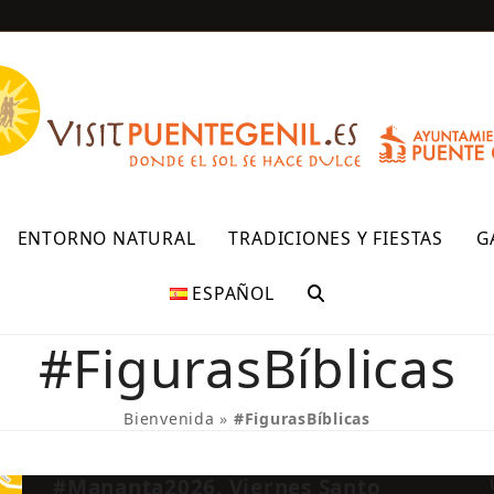
R
ENTORNO NATURAL
TRADICIONES Y FIESTAS
G
ESPAÑOL
#FigurasBíblicas
Bienvenida
»
#FigurasBíblicas
#Mananta2026. Viernes Santo