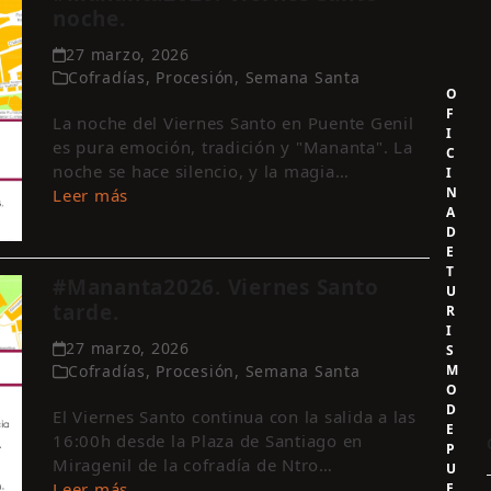
noche.
27 marzo, 2026
Cofradías
,
Procesión
,
Semana Santa
O
F
La noche del Viernes Santo en Puente Genil
I
es pura emoción, tradición y "Mananta". La
C
noche se hace silencio, y la magia…
I
N
Leer más
A
D
E
T
#Mananta2026. Viernes Santo
U
tarde.
R
I
27 marzo, 2026
S
M
Cofradías
,
Procesión
,
Semana Santa
O
D
El Viernes Santo continua con la salida a las
E
16:00h desde la Plaza de Santiago en
P
Miragenil de la cofradía de Ntro…
U
Leer más
E