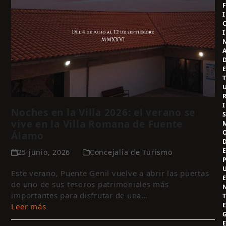
I
I
I
Noches en la Villa 2026: el verano se
vive en la Villa Romana de Fuente
Álamo
25 junio, 2026
Concejalía de Turismo
Este verano, Puente Genil vuelve a abrir las puertas
de uno de sus tesoros patrimoniales más
importantes para disfrutar de una…
Leer más