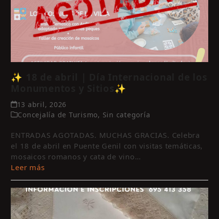
✨ 18 de abril | Día Internacional de los
Monumentos y Sitios✨
13 abril, 2026
Concejalía de Turismo
,
Sin categoría
ENTRADAS AGOTADAS. MUCHAS GRACIAS. Celebra
el 18 de abril en Puente Genil con visitas temáticas,
mosaicos romanos y cata de vino…
Leer más