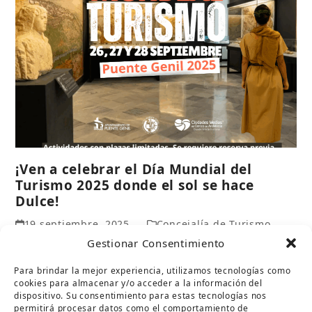
¡Ven a celebrar el Día Mundial del
Turismo 2025 donde el sol se hace
Dulce!
19 septiembre, 2025
Concejalía de Turismo
Gestionar Consentimiento
Para celebrar el Día Mundial del Turismo 2025 el 27
de septiembre os hemos preparado algunas
Para brindar la mejor experiencia, utilizamos tecnologías como
actividades que estamos seguros os…
cookies para almacenar y/o acceder a la información del
dispositivo. Su consentimiento para estas tecnologías nos
Leer más
permitirá procesar datos como el comportamiento de