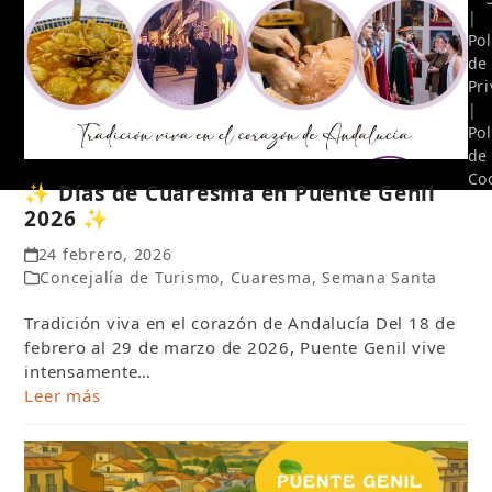
|
Pol
de
Pr
|
Pol
de
Co
✨ Días de Cuaresma en Puente Genil
2026 ✨
24 febrero, 2026
Concejalía de Turismo
,
Cuaresma
,
Semana Santa
Tradición viva en el corazón de Andalucía Del 18 de
febrero al 29 de marzo de 2026, Puente Genil vive
intensamente…
Leer más