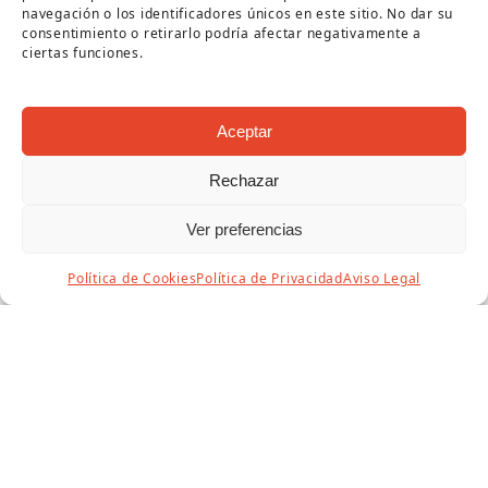
navegación o los identificadores únicos en este sitio. No dar su
consentimiento o retirarlo podría afectar negativamente a
ciertas funciones.
Aceptar
Rechazar
Ver preferencias
Política de Cookies
Política de Privacidad
Aviso Legal
Convocado el “VII Premio Internacional
de Poesía Juan Rejano-Puente Genil.”
17 julio, 2025
Concejalía de Turismo
,
Flamenco