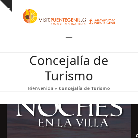
Skip
Show
to
notice
content
Open
Close
mobile
mobile
Concejalía de
menu
menu
Turismo
Bienvenida
»
Concejalía de Turismo