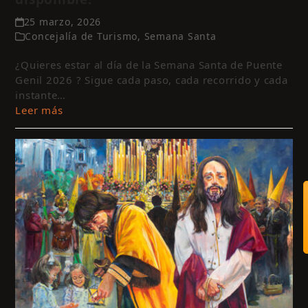
25 marzo, 2026
Concejalía de Turismo
,
Semana Santa
¿Quieres estar al día de la Semana Santa de Puente
Genil 2026 ? Sigue cada paso, cada recorrido y cada
instante…
Leer más