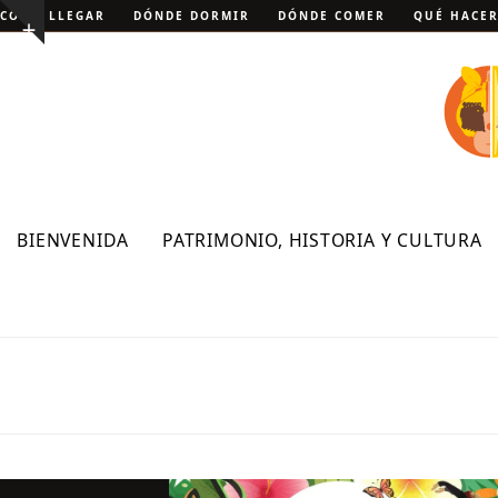
Skip
CÓMO LLEGAR
DÓNDE DORMIR
DÓNDE COMER
QUÉ HACE
Show
to
notice
content
BIENVENIDA
PATRIMONIO, HISTORIA Y CULTURA