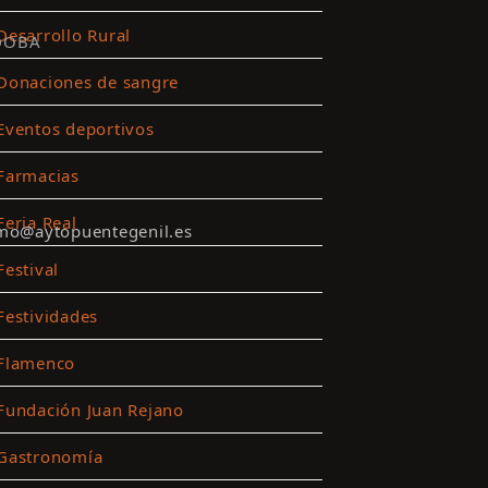
Desarrollo Rural
DOBA
Donaciones de sangre
Eventos deportivos
Farmacias
Feria Real
smo@aytopuentegenil.es
Festival
Festividades
Flamenco
Fundación Juan Rejano
Gastronomía