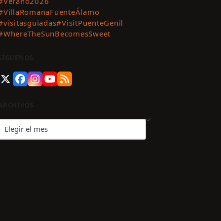
#Verano2026
#VillaRomanaFuenteÁlamo
#visitasguiadas
#VisitPuenteGenil
#WhereTheSunBecomesSweet
SÍGUENOS
Twitter
Facebook
Instagram
YouTube
RSS
(deprecated)
ARCHIVOS
Archivos