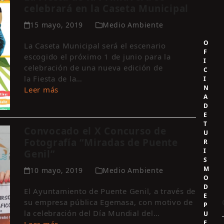
celebrará en la Caseta Municipal
15 mayo, 2019
Medio Ambiente
O
La Caseta Municipal será el escenario
F
escogido el próximo 1 de junio para la
I
celebración de una nueva edición de
C
la Fiesta de la…
I
N
Leer más
A
D
E
T
Convocado el X Concurso de
U
Fotografía “Miradas de Puente
R
I
Genil”
S
M
10 mayo, 2019
Medio Ambiente
O
D
El Ayuntamiento de Puente Genil, a través de
E
su empresa pública Egemasa, con motivo de
P
la celebración del Día Mundial del…
U
E