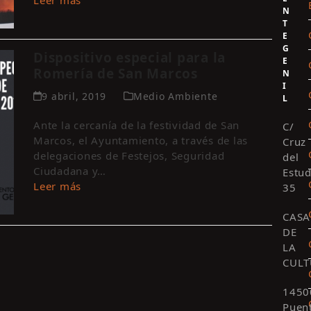
Leer más
N
T
E
G
Dispositivo especial para la
E
Romería de San Marcos
N
I
9 abril, 2019
Medio Ambiente
L
Ante la cercanía de la festividad de San
C/
Marcos, el Ayuntamiento, a través de las
Cruz
delegaciones de Festejos, Seguridad
del
Ciudadana y…
Estud
Leer más
35
CASA
DE
LA
CULT
1450
Puen