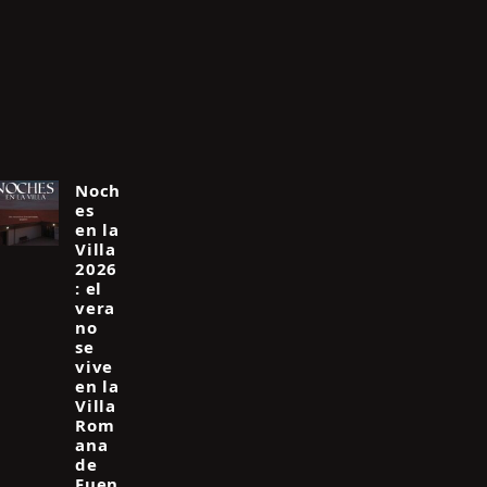
Noch
es
en la
Villa
2026
: el
vera
no
se
vive
en la
Villa
Rom
ana
de
Fuen