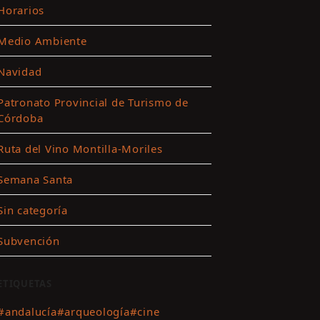
Horarios
Medio Ambiente
ar
Navidad
es
Patronato Provincial de Turismo de
Córdoba
ting
Ruta del Vino Montilla-Moriles
r
Semana Santa
nido
Sin categoría
Subvención
ETIQUETAS
#andalucía
#arqueología
#cine