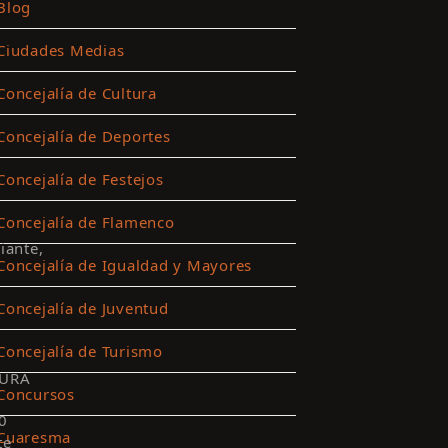
Blog
Ciudades Medias
Concejalía de Cultura
Concejalía de Deportes
Concejalía de Festejos
Concejalía de Flamenco
iante,
Concejalía de Igualdad y Mayores
Concejalía de Juventud
Concejalía de Turismo
URA
Concursos
0
Cuaresma
te