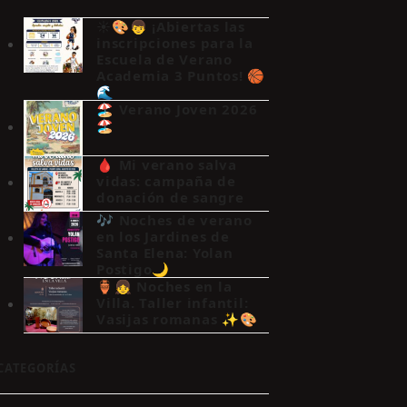
☀️🎨👦 ¡Abiertas las
inscripciones para la
Escuela de Verano
Academia 3 Puntos! 🏀
🌊
🏖️ Verano Joven 2026
🏖️
🩸 Mi verano salva
vidas: campaña de
donación de sangre
🎶 Noches de verano
en los Jardines de
Santa Elena: Yolan
Postigo🌙
🏺👧 Noches en la
Villa. Taller infantil:
Vasijas romanas ✨🎨
CATEGORÍAS