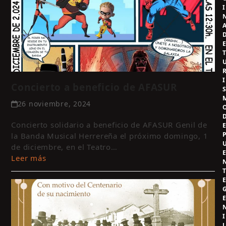
I
I
Concierto a beneficio de AFASUR
26 noviembre, 2024
Concierto solidario a beneficio de AFASUR Genil de
la Banda Musical Herrereña el próximo domingo, 1
de diciembre, en el Teatro…
Leer más
I