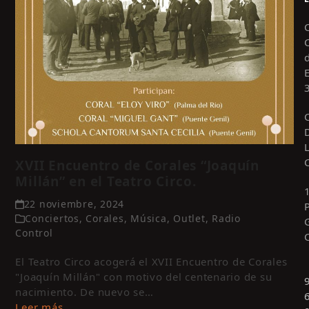
XVII Encuentro de Corales “Joaquín
Millán” en el Teatro Circo.
22 noviembre, 2024
Conciertos
,
Corales
,
Música
,
Outlet
,
Radio
Control
El Teatro Circo acogerá el XVII Encuentro de Corales
"Joaquín Millán" con motivo del centenario de su
nacimiento. De nuevo se…
Leer más