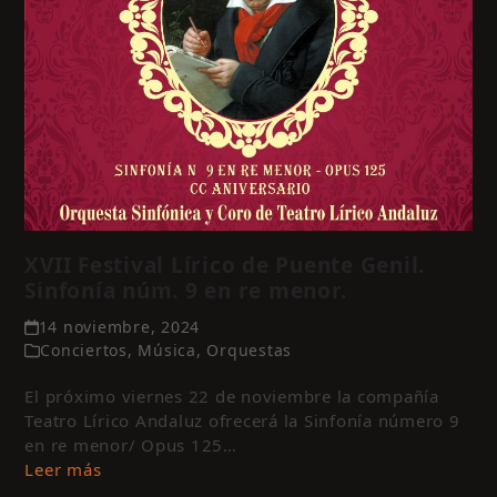
XVII Festival Lírico de Puente Genil.
Sinfonía núm. 9 en re menor.
14 noviembre, 2024
Conciertos
,
Música
,
Orquestas
El próximo viernes 22 de noviembre la compañía
Teatro Lírico Andaluz ofrecerá la Sinfonía número 9
en re menor/ Opus 125…
Leer más