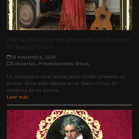
María Jesús Cortés presenta su disco en
el Teatro Circo.
18 noviembre, 2024
Conciertos
,
Presentaciones discos
La cantautora local María Jesús Cortés presenta su
primer disco este sábado en el Teatro Circo. En
palabras de su autora,…
Leer más