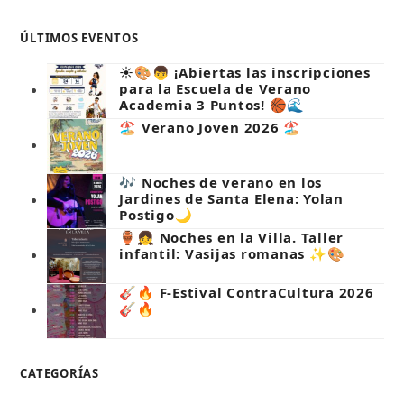
ÚLTIMOS EVENTOS
☀️🎨👦 ¡Abiertas las inscripciones
para la Escuela de Verano
Academia 3 Puntos! 🏀🌊
🏖️ Verano Joven 2026 🏖️
🎶 Noches de verano en los
Jardines de Santa Elena: Yolan
Postigo🌙
🏺👧 Noches en la Villa. Taller
infantil: Vasijas romanas ✨🎨
🎸🔥 F-Estival ContraCultura 2026
🎸🔥
CATEGORÍAS