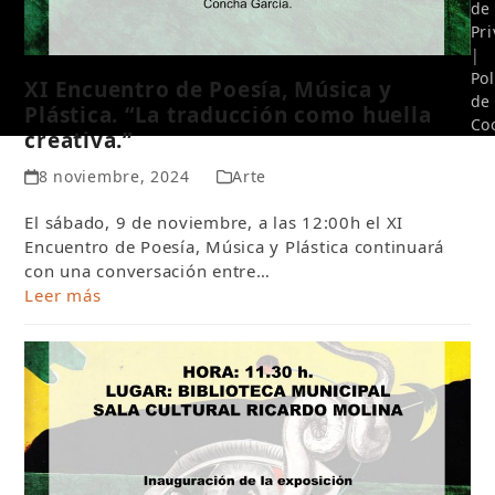
de
Pr
|
Pol
XI Encuentro de Poesía, Música y
de
Plástica. “La traducción como huella
Co
creativa.”
8 noviembre, 2024
Arte
El sábado, 9 de noviembre, a las 12:00h el XI
Encuentro de Poesía, Música y Plástica continuará
con una conversación entre…
Leer más