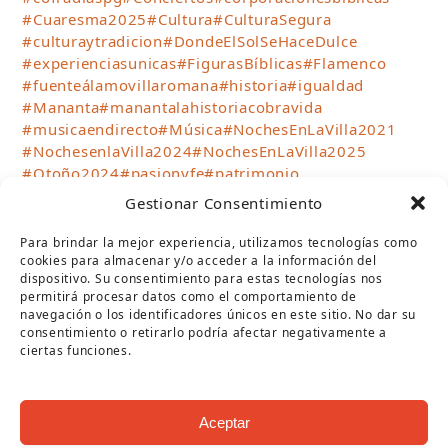
#Cuaresma2025
#Cultura
#CulturaSegura
#culturaytradicion
#DondeElSolSeHaceDulce
#experienciasunicas
#FigurasBíblicas
#Flamenco
#fuenteálamovillaromana
#historia
#igualdad
#Mananta
#manantalahistoriacobravida
#musicaendirecto
#Música
#NochesEnLaVilla2021
#NochesenlaVilla2024
#NochesEnLaVilla2025
#Otoño2024
#pasionyfe
#patrimonio
#patrimonioindustrial
#puentegenil
#SemanaSanta
Gestionar Consentimiento
#semanasantapg
#sientelamananta
#talleresinfantiles
#teatro
#teatrocirco
#TurismoPuenteGenil
Para brindar la mejor experiencia, utilizamos tecnologías como
#verano2023
#Verano2024
#verano2025
cookies para almacenar y/o acceder a la información del
dispositivo. Su consentimiento para estas tecnologías nos
#Verano2026
#VillaRomanaFuenteÁlamo
permitirá procesar datos como el comportamiento de
#visitasguiadas
#VisitPuenteGenil
navegación o los identificadores únicos en este sitio. No dar su
#WhereTheSunBecomesSweet
consentimiento o retirarlo podría afectar negativamente a
ciertas funciones.
SÍGUENOS
Aceptar
Twitter
Facebook
Instagram
YouTube
RSS
(deprecated)