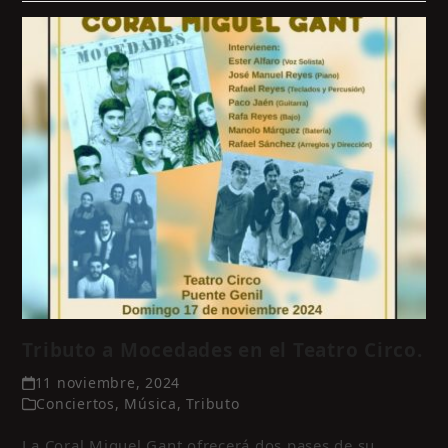
Tributo a Mocedades en el Teatro Circo.
11 noviembre, 2024
Conciertos
,
Música
,
Tributo
La Coral Miguel Gant ofrecerá dos pases de su