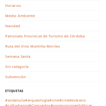
Horarios
Medio Ambiente
Navidad
Patronato Provincial de Turismo de Córdoba
Ruta del Vino Montilla-Moriles
Semana Santa
Sin categoría
Subvención
ETIQUETAS
#andalucía
#arqueología
#cine
#cinedeverano
#cofradiaspg
#Conciertos
#corporacionesbiblicas