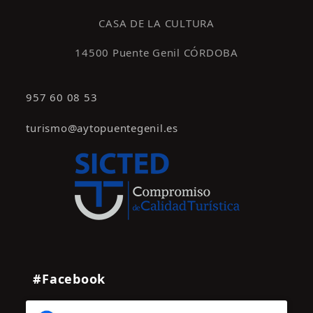
s
CASA DE LA CULTURA
14500 Puente Genil CÓRDOBA
957 60 08 53
turismo@aytopuentegenil.es
#Facebook