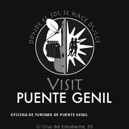
s
y
t
o
v
i
s
t
a
s
d
e
E
v
e
n
OFICINA DE TURISMO DE PUENTE GENIL
t
o
C/ Cruz del Estudiante, 35