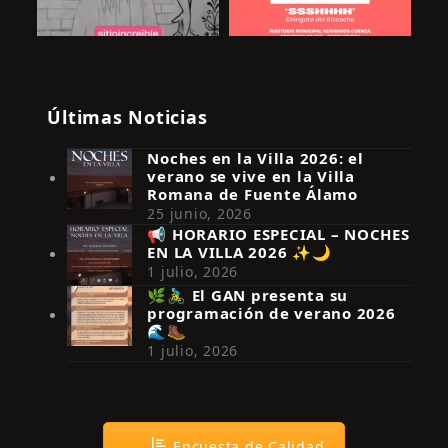
Últimas Noticias
Noches en la Villa 2026: el
verano se vive en la Villa
Romana de Fuente Álamo
25 junio, 2026
📢 HORARIO ESPECIAL – NOCHES
EN LA VILLA 2026 ✨🌙
Síguenos en Instagram
1 julio, 2026
🌿🚴‍♂️ El GAN presenta su
programación de verano 2026
🌊🥾
1 julio, 2026
Encuesta de Calidad