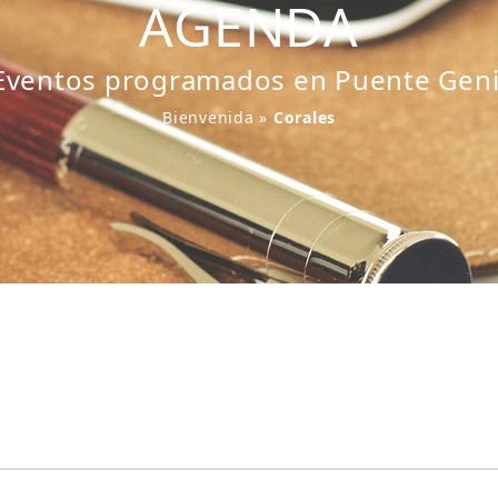
AGENDA
Eventos programados en Puente Geni
Bienvenida
»
Corales