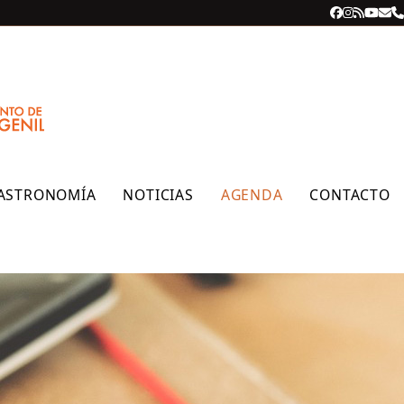
Facebook
Instagra
RSS
YouT
Cor
T
ele
ASTRONOMÍA
NOTICIAS
AGENDA
CONTACTO