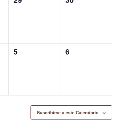
eventos,
eventos,
0
0
5
6
eventos,
eventos,
Suscribirse a este Calendario