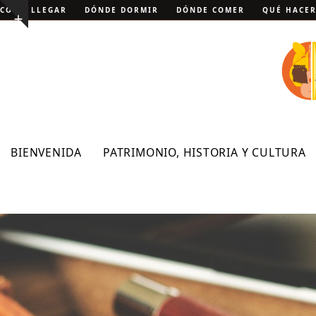
Skip
CÓMO LLEGAR
DÓNDE DORMIR
DÓNDE COMER
QUÉ HACE
Show
to
notice
content
BIENVENIDA
PATRIMONIO, HISTORIA Y CULTURA