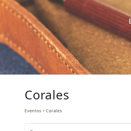
Corales
Eventos
Corales
E
N
Introduce