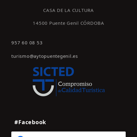
s
CASA DE LA CULTURA
14500 Puente Genil CÓRDOBA
957 60 08 53
turismo@aytopuentegenil.es
#Facebook