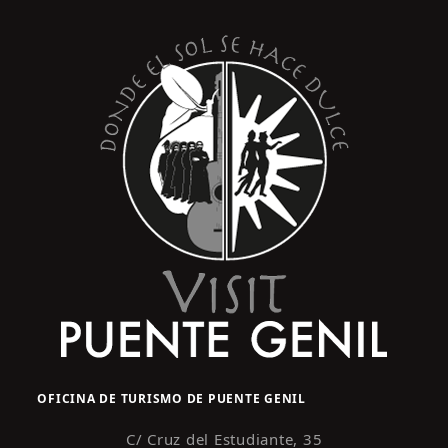
s
y
t
o
v
i
s
t
a
s
d
e
E
v
e
n
OFICINA DE TURISMO DE PUENTE GENIL
t
o
C/ Cruz del Estudiante, 35