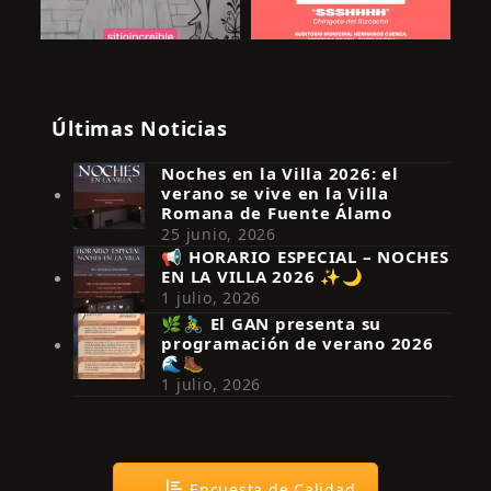
Últimas Noticias
Noches en la Villa 2026: el
verano se vive en la Villa
Romana de Fuente Álamo
25 junio, 2026
📢 HORARIO ESPECIAL – NOCHES
EN LA VILLA 2026 ✨🌙
Síguenos en Instagram
1 julio, 2026
🌿🚴‍♂️ El GAN presenta su
programación de verano 2026
🌊🥾
1 julio, 2026
Encuesta de Calidad