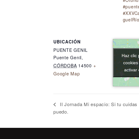
#Otoño
#puent
#XXVCa
guelRí
UBICACIÓN
PUENTE GENIL
Haz clic 
Haz clic 
Puente Genil
,
cookies
cookies
CÓRDOBA
14500
+
activar
activar
Google Map
II Jornada Mi espacio: Si tu cuidas
puedo.