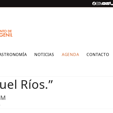
Facebook
Instagra
RSS
YouT
Cor
T
ele
ASTRONOMÍA
NOTICIAS
AGENDA
CONTACTO
el Ríos.”
PM
”