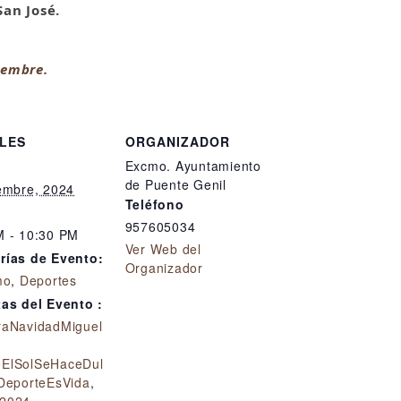
San José.
ciembre.
LES
ORGANIZADOR
Excmo. Ayuntamiento
de Puente Genil
iembre, 2024
Teléfono
957605034
M - 10:30 PM
Ver Web del
rías de Evento:
Organizador
mo
,
Deportes
tas del Evento :
raNavidadMiguel
ElSolSeHaceDul
DeporteEsVida
,