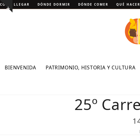
Skip
CÓMO LLEGAR
DÓNDE DORMIR
DÓNDE COMER
QUÉ HACE
Show
to
notice
content
BIENVENIDA
PATRIMONIO, HISTORIA Y CULTURA
25º Carr
1