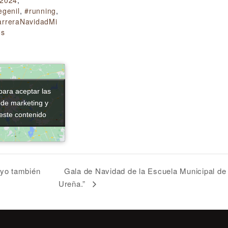
2024
,
egenil
,
#running
,
rreraNavidadMi
os
para aceptar las
para aceptar las
 de marketing y
 de marketing y
 este contenido
 este contenido
Gala de Navidad de la Escuela Municipal d
 yo también
Ureña.”