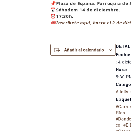
📌
Plaza de España. Parroquia de 
📅
Sábadom 14 de diciembre.
⏰
17:30h.
🎟
Inscríbete aquí, hasta el 2 de di
DETAL
Añadir al calendario
Fecha:
14 dic
Hora:
5:30 P
Catego
Atletis
Etique
#Carre
Ríos
,
#Donde
ce
,
#El