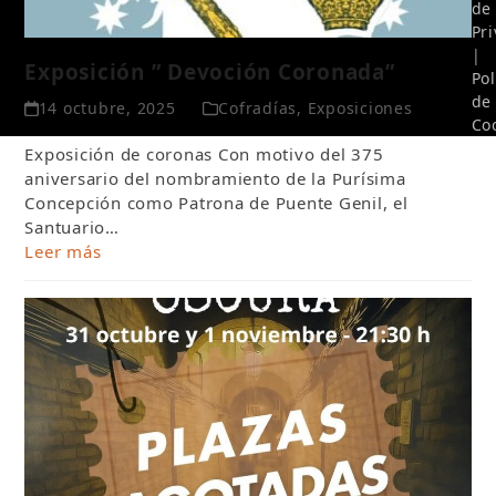
de
Pr
|
Exposición ” Devoción Coronada”
Pol
de
14 octubre, 2025
Cofradías
,
Exposiciones
Co
Exposición de coronas Con motivo del 375
aniversario del nombramiento de la Purísima
Concepción como Patrona de Puente Genil, el
Santuario…
Leer más