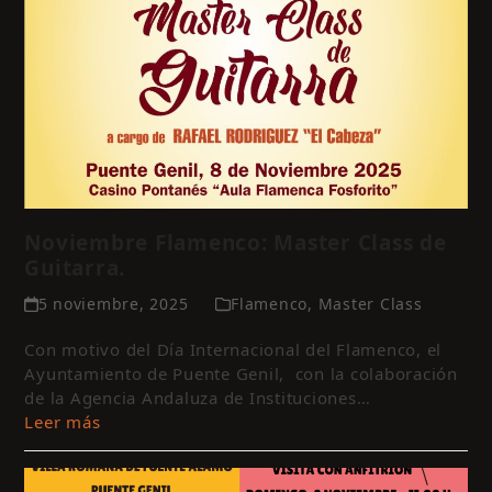
Noviembre Flamenco: Master Class de
Guitarra.
5 noviembre, 2025
Flamenco
,
Master Class
Con motivo del Día Internacional del Flamenco, el
Ayuntamiento de Puente Genil, con la colaboración
de la Agencia Andaluza de Instituciones…
Leer más