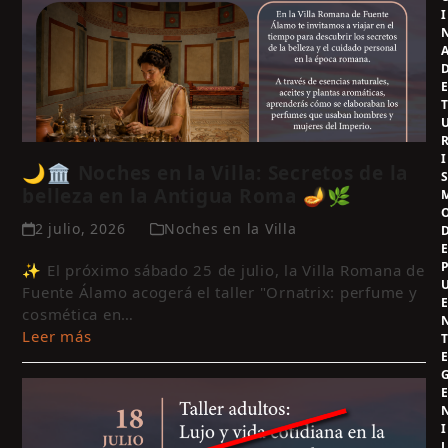
I
I
🌙🏛️ Noches en la Villa: Secretos de la
belleza en la Antigua Roma 🪔🌿
2 julio, 2026
Noches en la Villa
✨ El próximo sábado 25 de julio, la Villa Romana de
Fuente Álamo acogerá el taller "Ornatrix: perfume y
cosmética en…
Leer más
I