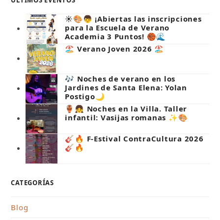
ÚLTIMOS EVENTOS
☀️🎨👦 ¡Abiertas las inscripciones
para la Escuela de Verano
Academia 3 Puntos! 🏀🌊
🏖️ Verano Joven 2026 🏖️
🎶 Noches de verano en los
Jardines de Santa Elena: Yolan
Postigo🌙
🏺👧 Noches en la Villa. Taller
infantil: Vasijas romanas ✨🎨
🎸🔥 F-Estival ContraCultura 2026
🎸🔥
CATEGORÍAS
Blog