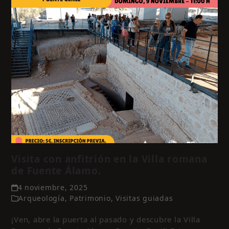
Visita con anfitrión en la Villa romana
de Fuente Álamo.
4 noviembre, 2025
Arqueología
,
Patrimonio
,
Visitas guiadas
¡Ven, abre la puerta al pasado y descubre la Villa