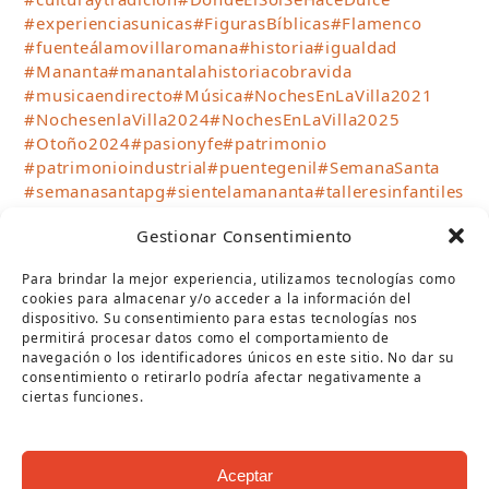
#experienciasunicas
#FigurasBíblicas
#Flamenco
#fuenteálamovillaromana
#historia
#igualdad
#Mananta
#manantalahistoriacobravida
#musicaendirecto
#Música
#NochesEnLaVilla2021
#NochesenlaVilla2024
#NochesEnLaVilla2025
#Otoño2024
#pasionyfe
#patrimonio
#patrimonioindustrial
#puentegenil
#SemanaSanta
#semanasantapg
#sientelamananta
#talleresinfantiles
#teatro
#teatrocirco
#TurismoPuenteGenil
Gestionar Consentimiento
#verano2023
#Verano2024
#verano2025
#Verano2026
#VillaRomanaFuenteÁlamo
Para brindar la mejor experiencia, utilizamos tecnologías como
#visitasguiadas
#VisitPuenteGenil
cookies para almacenar y/o acceder a la información del
#WhereTheSunBecomesSweet
dispositivo. Su consentimiento para estas tecnologías nos
permitirá procesar datos como el comportamiento de
navegación o los identificadores únicos en este sitio. No dar su
SÍGUENOS
consentimiento o retirarlo podría afectar negativamente a
ciertas funciones.
Twitter
Facebook
Instagram
YouTube
RSS
(deprecated)
ARCHIVOS
Aceptar