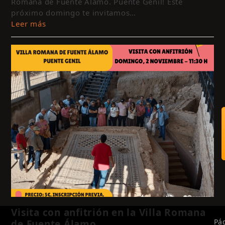
Romana de Fuente Alamo. Puente Genil! Este
próximo domingo te invitamos…
Leer más
Visita con anfitrión en la Villa Romana
Pá
de Fuente Álamo.