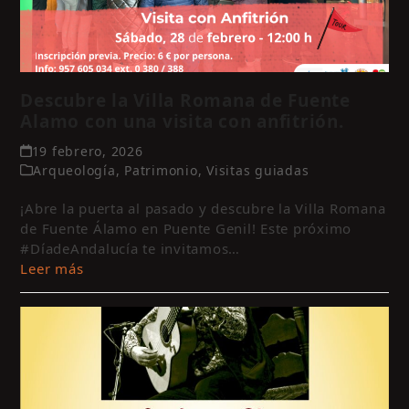
Descubre la Villa Romana de Fuente
Alamo con una visita con anfitrión.
19 febrero, 2026
Arqueología
,
Patrimonio
,
Visitas guiadas
¡Abre la puerta al pasado y descubre la Villa Romana
de Fuente Álamo en Puente Genil! Este próximo
#DíadeAndalucía te invitamos…
Leer más