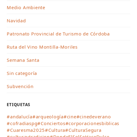
Medio Ambiente
Navidad
Patronato Provincial de Turismo de Córdoba
Ruta del Vino Montilla-Moriles
Semana Santa
Sin categoría
Subvención
ETIQUETAS
#andalucía
#arqueología
#cine
#cinedeverano
#cofradiaspg
#Conciertos
#corporacionesbiblicas
#Cuaresma2025
#Cultura
#CulturaSegura
#culturaytradicion
#DondeElSolSeHaceDulce