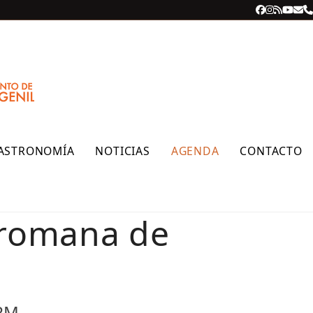
Facebook
Instagra
RSS
YouT
Cor
T
ele
ASTRONOMÍA
NOTICIAS
AGENDA
CONTACTO
a romana de
 PM