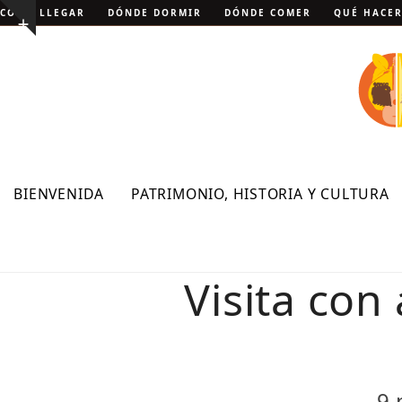
Skip
CÓMO LLEGAR
DÓNDE DORMIR
DÓNDE COMER
QUÉ HACE
Show
to
notice
content
BIENVENIDA
PATRIMONIO, HISTORIA Y CULTURA
Visita con
9 