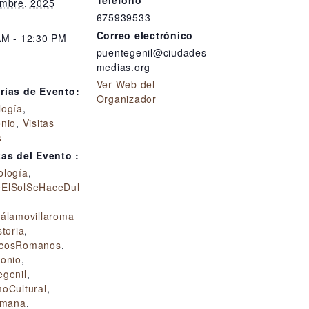
Teléfono
embre, 2025
675939533
Correo electrónico
AM - 12:30 PM
puentegenil@ciudades
:
medias.org
Ver Web del
rías de Evento:
Organizador
logía
,
onio
,
Visitas
s
tas del Evento :
ología
,
ElSolSeHaceDul
eálamovillaroma
storia
,
icosRomanos
,
monio
,
egenil
,
oCultural
,
omana
,