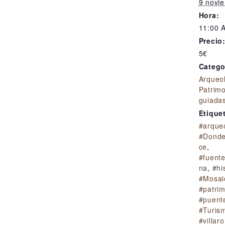
9 novi
Hora:
11:00 
Precio
5€
Catego
Arqueo
Patrim
guiada
Etique
#arque
#Donde
ce
,
#fuent
na
,
#hi
#Mosa
#patri
#puent
#Turism
#villar