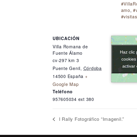
#Villa
amo
,
#
#visita
UBICACIÓN
Villa Romana de
Haz clic 
Haz clic 
Fuente Álamo
cookies
cookies
cv-297 km 3
activar
activar
Puente Genil
,
Córdoba
14500
España
+
Google Map
Teléfono
957605034 ext 380
I Rally Fotográfico “Imagenil.”