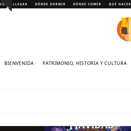
Skip
CÓMO LLEGAR
DÓNDE DORMIR
DÓNDE COMER
QUÉ HACE
Show
to
notice
content
BIENVENIDA
PATRIMONIO, HISTORIA Y CULTURA