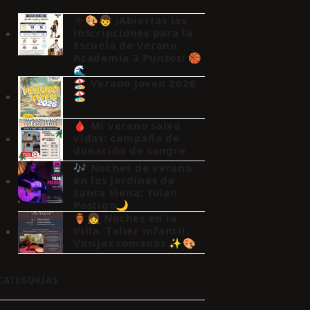
☀️🎨👦 ¡Abiertas las
inscripciones para la
Escuela de Verano
Academia 3 Puntos! 🏀
🌊
🏖️ Verano Joven 2026
🏖️
🩸 Mi verano salva
vidas: campaña de
donación de sangre
🎶 Noches de verano
en los Jardines de
Santa Elena: Yolan
Postigo🌙
🏺👧 Noches en la
Villa. Taller infantil:
Vasijas romanas ✨🎨
CATEGORÍAS