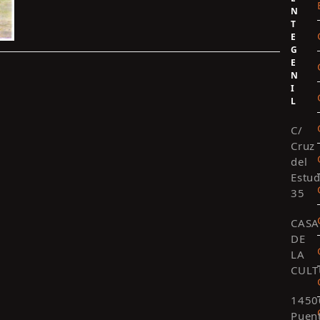
N
T
E
G
E
N
I
L
C/
Cruz
del
Estud
35
CASA
DE
LA
CULT
1450
Puen