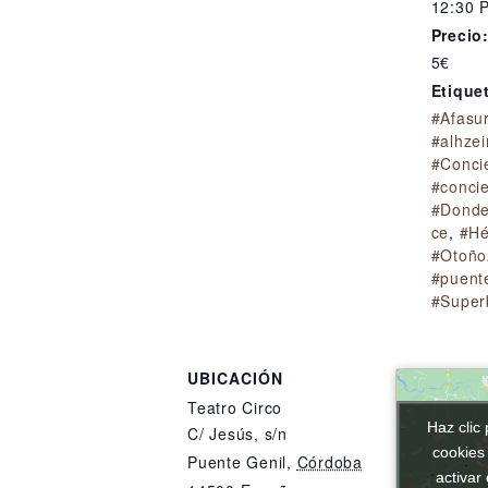
12:30 
Precio
5€
Etique
#Afasu
#alhze
#Conci
#concie
#Donde
ce
,
#Hé
#Otoño
#puent
#Super
UBICACIÓN
Teatro Circo
Haz clic 
Haz clic 
C/ Jesús, s/n
cookies
cookies
Puente Genil
,
Córdoba
activar
activar