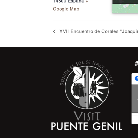
14500
España
+
Google Map
XVII Encuentro de Corales “Joaquín 