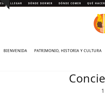
Skip
CÓMO LLEGAR
DÓNDE DORMIR
DÓNDE COMER
QUÉ HACE
Show
to
notice
content
BIENVENIDA
PATRIMONIO, HISTORIA Y CULTURA
Concie
1