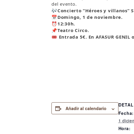
del evento.
🎶
Concierto “Héroes y villanos”
📅Domingo, 1
de noviembre.
⏰
12:30h.
📌
Teatro Circo.
🎟
Entrada 5€. En AFASUR GENIL o 
DETAL
Añadir al calendario
Fecha:
1 dicie
Hora: