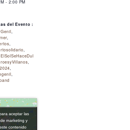
PM - 2:00 PM
:
tas del Evento :
rGenil
,
imer
,
ertos
,
rtosolidario
,
ElSolSeHaceDul
roesyVillanos
,
2024
,
egenil
,
band
para aceptar las
para aceptar las
 de marketing y
 de marketing y
 este contenido
 este contenido