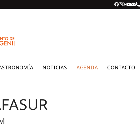
Facebook
Instagra
RSS
YouT
Cor
T
ele
ASTRONOMÍA
NOTICIAS
AGENDA
CONTACTO
 AFASUR
PM