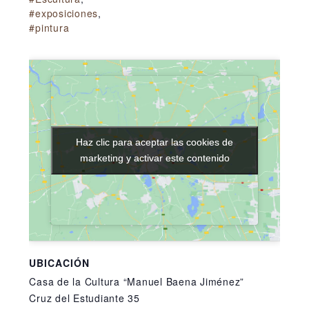
#exposiciones
,
#pintura
Haz clic para aceptar las cookies de
Haz clic para aceptar las cookies de
marketing y activar este contenido
marketing y activar este contenido
UBICACIÓN
Casa de la Cultura “Manuel Baena Jiménez”
Cruz del Estudiante 35