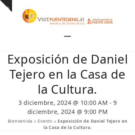
Skip
Show
to
notice
content
Open
Close
mobile
mobile
Exposición de Daniel
menu
menu
Tejero en la Casa de
la Cultura.
3 diciembre, 2024 @ 10:00 AM
-
9
diciembre, 2024 @ 9:00 PM
Bienvenida
»
Events
»
Exposición de Daniel Tejero en
la Casa de la Cultura.