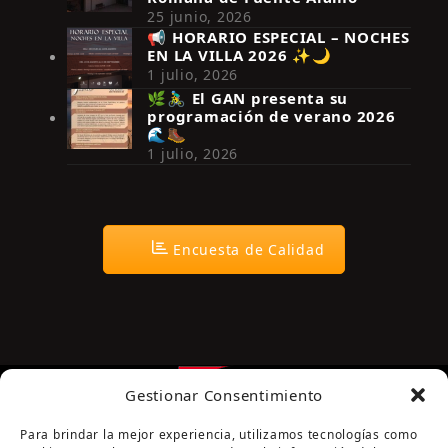
25 junio, 2026
📢 HORARIO ESPECIAL – NOCHES
EN LA VILLA 2026 ✨🌙
Síguenos en Instagram
1 julio, 2026
🌿🚴‍♂️ El GAN presenta su
programación de verano 2026
🌊🥾
1 julio, 2026
Encuesta de Calidad
Gestionar Consentimiento
Para brindar la mejor experiencia, utilizamos tecnologías como