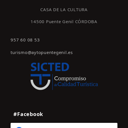
s
CASA DE LA CULTURA
14500 Puente Genil CÓRDOBA
957 60 08 53
turismo@aytopuentegenil.es
#Facebook