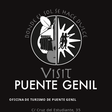
s
y
t
o
v
i
s
t
a
s
d
e
E
v
e
n
OFICINA DE TURISMO DE PUENTE GENIL
t
o
C/ Cruz del Estudiante, 35