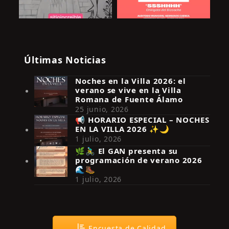
Últimas Noticias
Noches en la Villa 2026: el
verano se vive en la Villa
Romana de Fuente Álamo
25 junio, 2026
📢 HORARIO ESPECIAL – NOCHES
EN LA VILLA 2026 ✨🌙
Síguenos en Instagram
1 julio, 2026
🌿🚴‍♂️ El GAN presenta su
programación de verano 2026
🌊🥾
1 julio, 2026
Encuesta de Calidad