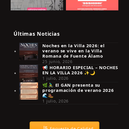
Últimas Noticias
Noches en la Villa 2026: el
verano se vive en la Villa
Romana de Fuente Álamo
25 junio, 2026
📢 HORARIO ESPECIAL – NOCHES
EN LA VILLA 2026 ✨🌙
Síguenos en Instagram
1 julio, 2026
🌿🚴‍♂️ El GAN presenta su
programación de verano 2026
🌊🥾
1 julio, 2026
Encuesta de Calidad