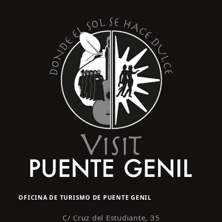
s
y
t
o
v
i
s
t
a
s
d
e
E
v
e
n
OFICINA DE TURISMO DE PUENTE GENIL
t
o
C/ Cruz del Estudiante, 35