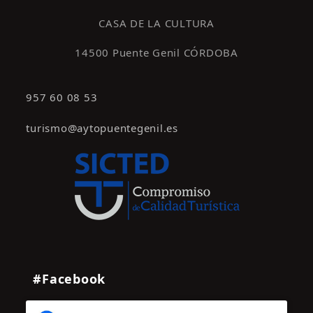
s
CASA DE LA CULTURA
14500 Puente Genil CÓRDOBA
957 60 08 53
turismo@aytopuentegenil.es
#Facebook