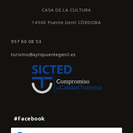
s
CASA DE LA CULTURA
14500 Puente Genil CÓRDOBA
957 60 08 53
turismo@aytopuentegenil.es
#Facebook