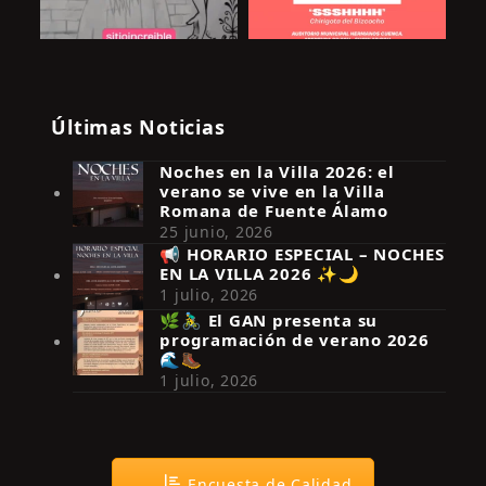
Últimas Noticias
Noches en la Villa 2026: el
verano se vive en la Villa
Romana de Fuente Álamo
25 junio, 2026
📢 HORARIO ESPECIAL – NOCHES
EN LA VILLA 2026 ✨🌙
Síguenos en Instagram
1 julio, 2026
🌿🚴‍♂️ El GAN presenta su
programación de verano 2026
🌊🥾
1 julio, 2026
Encuesta de Calidad