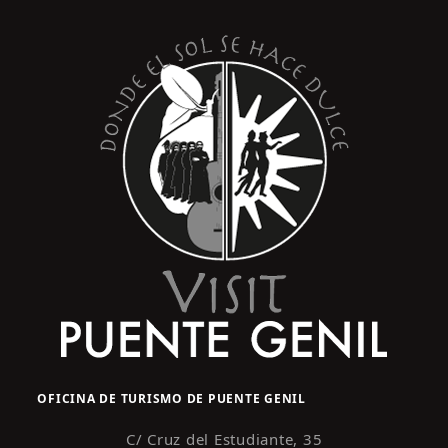
s
y
t
o
v
i
s
t
a
s
d
e
E
v
e
n
OFICINA DE TURISMO DE PUENTE GENIL
t
o
C/ Cruz del Estudiante, 35