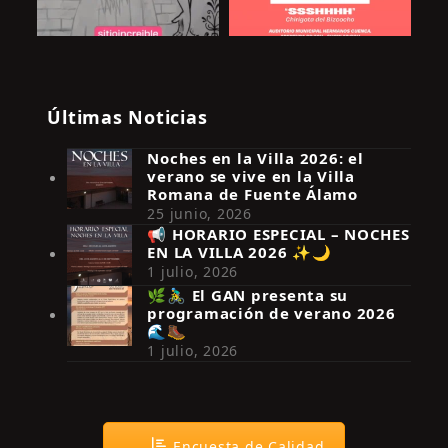
Últimas Noticias
Noches en la Villa 2026: el
verano se vive en la Villa
Romana de Fuente Álamo
25 junio, 2026
📢 HORARIO ESPECIAL – NOCHES
EN LA VILLA 2026 ✨🌙
Síguenos en Instagram
1 julio, 2026
🌿🚴‍♂️ El GAN presenta su
programación de verano 2026
🌊🥾
1 julio, 2026
Encuesta de Calidad