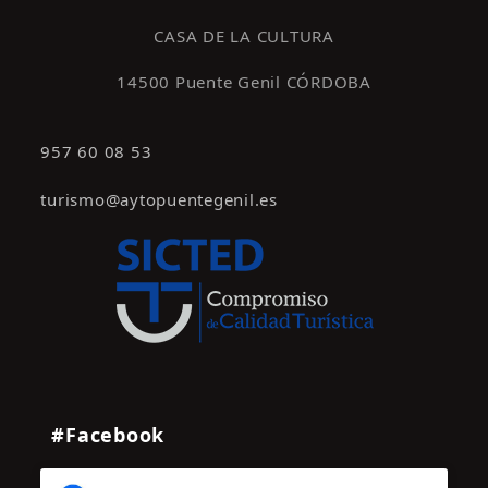
s
CASA DE LA CULTURA
14500 Puente Genil CÓRDOBA
957 60 08 53
turismo@aytopuentegenil.es
#Facebook