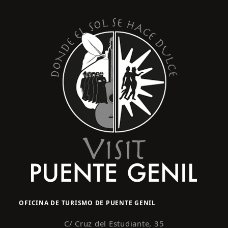
s
y
t
o
v
i
s
t
a
s
d
e
E
v
e
n
OFICINA DE TURISMO DE PUENTE GENIL
t
o
C/ Cruz del Estudiante, 35