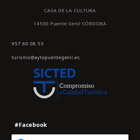
s
CASA DE LA CULTURA
14500 Puente Genil CÓRDOBA
957 60 08 53
turismo@aytopuentegenil.es
#Facebook