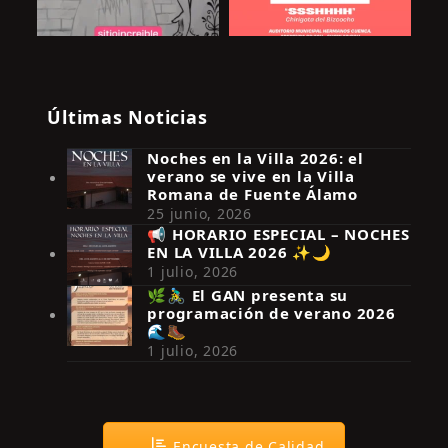
Últimas Noticias
Noches en la Villa 2026: el
verano se vive en la Villa
Romana de Fuente Álamo
25 junio, 2026
📢 HORARIO ESPECIAL – NOCHES
EN LA VILLA 2026 ✨🌙
Síguenos en Instagram
1 julio, 2026
🌿🚴‍♂️ El GAN presenta su
programación de verano 2026
🌊🥾
1 julio, 2026
Encuesta de Calidad