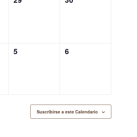
eventos,
eventos,
0
0
5
6
eventos,
eventos,
Suscribirse a este Calendario