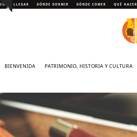
Skip
CÓMO LLEGAR
DÓNDE DORMIR
DÓNDE COMER
QUÉ HACE
Show
to
notice
content
BIENVENIDA
PATRIMONIO, HISTORIA Y CULTURA