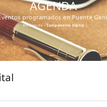
AGENDA
Eventos programados en Puente Geni
Bienvenida
»
Campamento Digital
tal