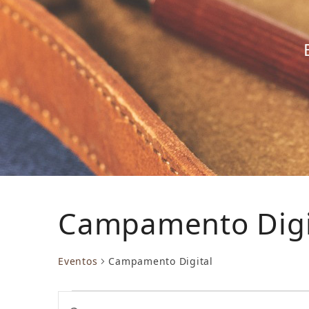
Campamento Digi
Eventos
Campamento Digital
E
N
Introduce