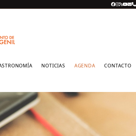
Facebook
Instagra
RSS
YouT
Cor
T
ele
ASTRONOMÍA
NOTICIAS
AGENDA
CONTACTO