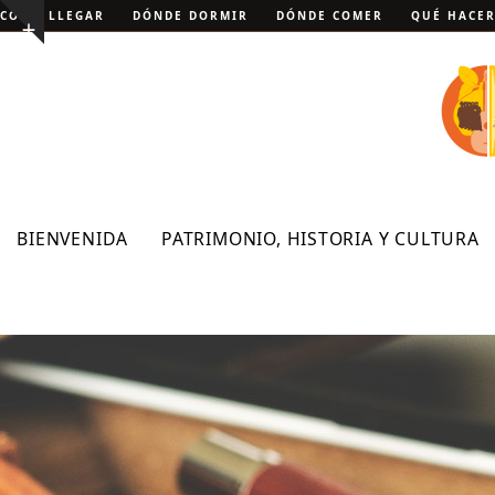
Skip
CÓMO LLEGAR
DÓNDE DORMIR
DÓNDE COMER
QUÉ HACE
Show
to
notice
content
BIENVENIDA
PATRIMONIO, HISTORIA Y CULTURA