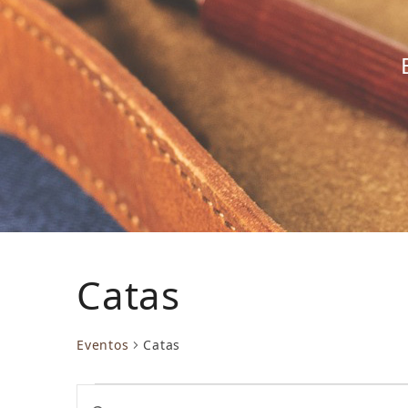
Catas
Eventos
Catas
E
N
Introduce