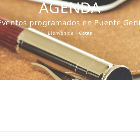
AGENDA
Eventos programados en Puente Geni
Bienvenida
»
Catas