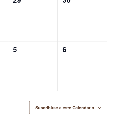
eventos,
eventos,
0
0
5
6
eventos,
eventos,
Suscribirse a este Calendario