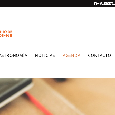
Facebook
Instagra
RSS
YouT
Cor
T
ele
ASTRONOMÍA
NOTICIAS
AGENDA
CONTACTO