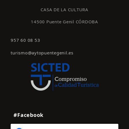
s
CASA DE LA CULTURA
14500 Puente Genil CÓRDOBA
957 60 08 53
turismo@aytopuentegenil.es
#Facebook