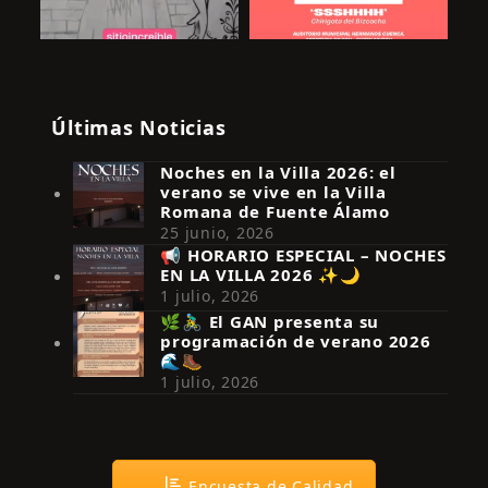
Últimas Noticias
Noches en la Villa 2026: el
verano se vive en la Villa
Romana de Fuente Álamo
25 junio, 2026
📢 HORARIO ESPECIAL – NOCHES
EN LA VILLA 2026 ✨🌙
Síguenos en Instagram
1 julio, 2026
🌿🚴‍♂️ El GAN presenta su
programación de verano 2026
🌊🥾
1 julio, 2026
Encuesta de Calidad