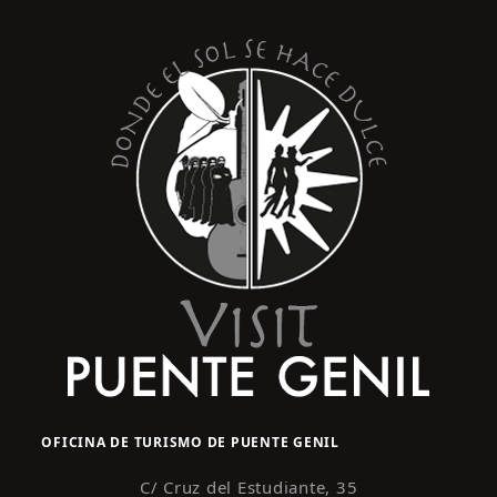
s
y
t
o
v
i
s
t
a
s
d
e
E
v
e
n
OFICINA DE TURISMO DE PUENTE GENIL
t
o
C/ Cruz del Estudiante, 35