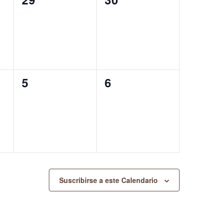
eventos,
eventos,
0
0
5
6
eventos,
eventos,
Suscribirse a este Calendario