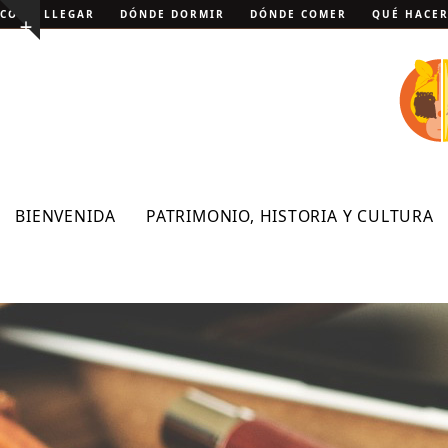
Skip
CÓMO LLEGAR
DÓNDE DORMIR
DÓNDE COMER
QUÉ HACE
Show
to
notice
content
BIENVENIDA
PATRIMONIO, HISTORIA Y CULTURA