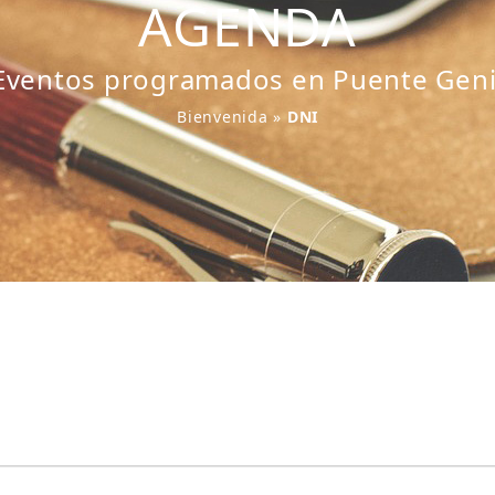
AGENDA
Eventos programados en Puente Geni
Bienvenida
»
DNI