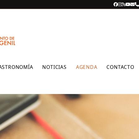
Facebook
Instagra
RSS
YouT
Cor
T
ele
ASTRONOMÍA
NOTICIAS
AGENDA
CONTACTO