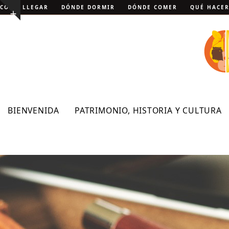
Skip
CÓMO LLEGAR
DÓNDE DORMIR
DÓNDE COMER
QUÉ HACE
Show
to
notice
content
BIENVENIDA
PATRIMONIO, HISTORIA Y CULTURA