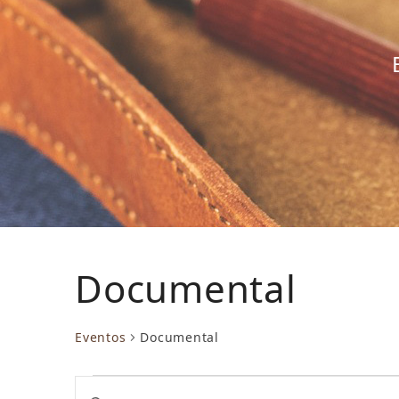
Documental
Eventos
Documental
E
N
Introduce