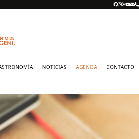
Facebook
Instagra
RSS
YouT
Cor
T
ele
ASTRONOMÍA
NOTICIAS
AGENDA
CONTACTO