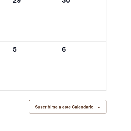
eventos,
eventos,
0
0
5
6
eventos,
eventos,
Suscribirse a este Calendario