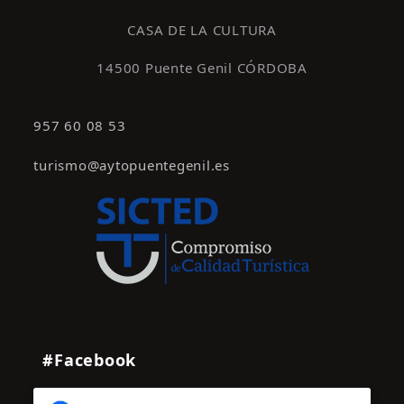
s
CASA DE LA CULTURA
14500 Puente Genil CÓRDOBA
957 60 08 53
turismo@aytopuentegenil.es
#Facebook