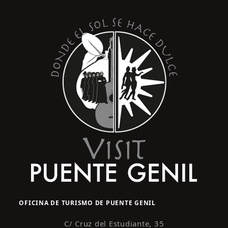
s
y
t
o
v
i
s
t
a
s
d
e
E
v
e
n
OFICINA DE TURISMO DE PUENTE GENIL
t
o
C/ Cruz del Estudiante, 35