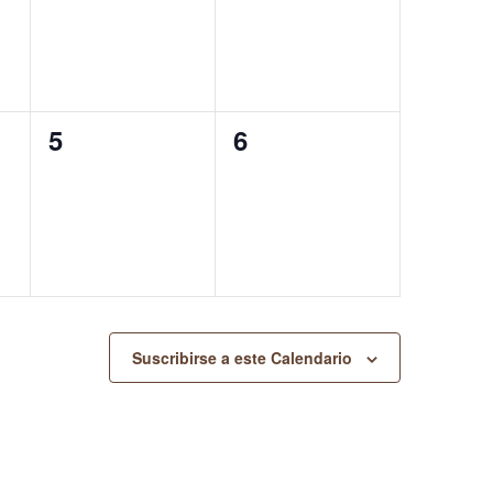
0
0
5
6
eventos,
eventos,
Suscribirse a este Calendario