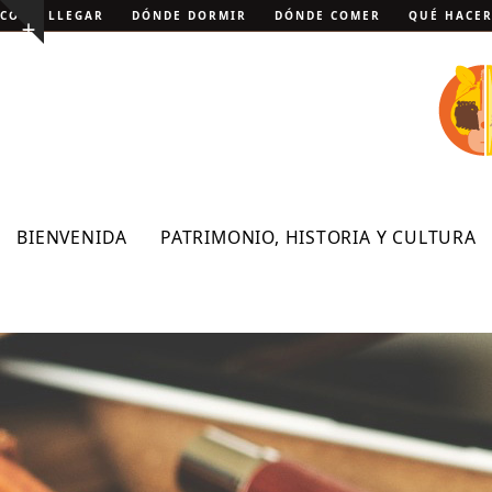
Skip
CÓMO LLEGAR
DÓNDE DORMIR
DÓNDE COMER
QUÉ HACE
Show
to
notice
content
BIENVENIDA
PATRIMONIO, HISTORIA Y CULTURA