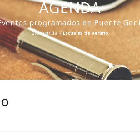
AGENDA
Eventos programados en Puente Geni
Bienvenida
»
Escuelas de Verano
no