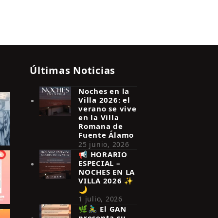
Últimas Noticias
Noches en la
Villa 2026: el
verano se vive
en la Villa
Romana de
Fuente Álamo
25 junio, 2026
📢 HORARIO
ESPECIAL –
NOCHES EN LA
VILLA 2026 ✨
🌙
1 julio, 2026
🌿🚴‍♂️ El GAN
presenta su