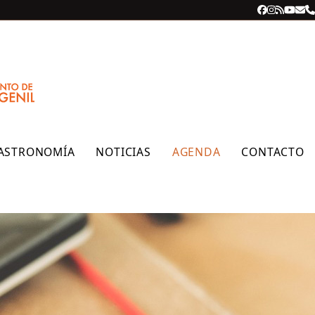
Facebook
Instagra
RSS
YouT
Cor
T
ele
ASTRONOMÍA
NOTICIAS
AGENDA
CONTACTO