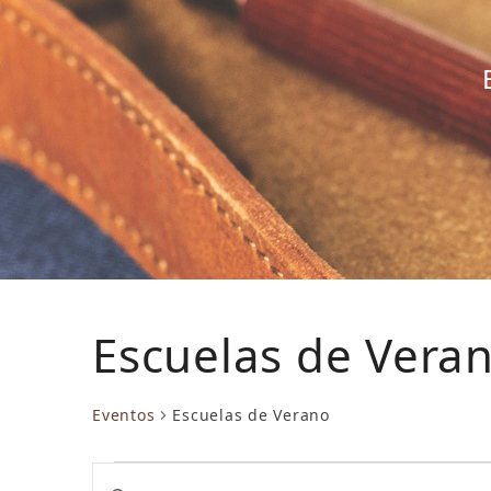
Escuelas de Vera
Eventos
Escuelas de Verano
E
N
Introduce