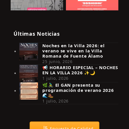
Últimas Noticias
Noches en la Villa 2026: el
verano se vive en la Villa
Romana de Fuente Álamo
25 junio, 2026
📢 HORARIO ESPECIAL – NOCHES
EN LA VILLA 2026 ✨🌙
Síguenos en Instagram
1 julio, 2026
🌿🚴‍♂️ El GAN presenta su
programación de verano 2026
🌊🥾
1 julio, 2026
Encuesta de Calidad