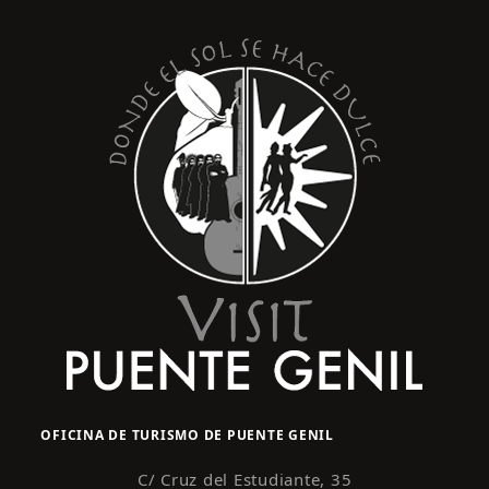
s
y
t
o
v
i
s
t
a
s
d
e
E
v
e
n
OFICINA DE TURISMO DE PUENTE GENIL
t
o
C/ Cruz del Estudiante, 35