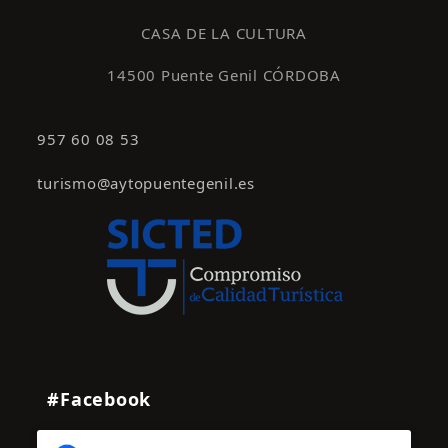
s
CASA DE LA CULTURA
14500 Puente Genil CÓRDOBA
957 60 08 53
turismo@aytopuentegenil.es
#Facebook