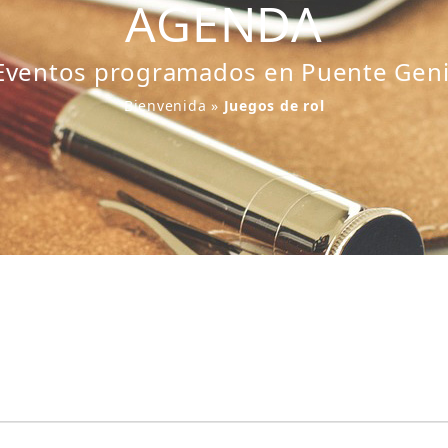
AGENDA
Eventos programados en Puente Geni
Bienvenida
»
Juegos de rol