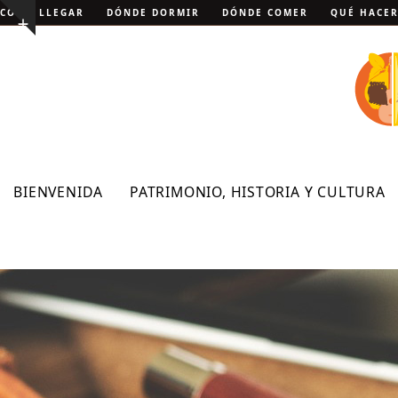
Skip
CÓMO LLEGAR
DÓNDE DORMIR
DÓNDE COMER
QUÉ HACE
Show
to
notice
content
BIENVENIDA
PATRIMONIO, HISTORIA Y CULTURA