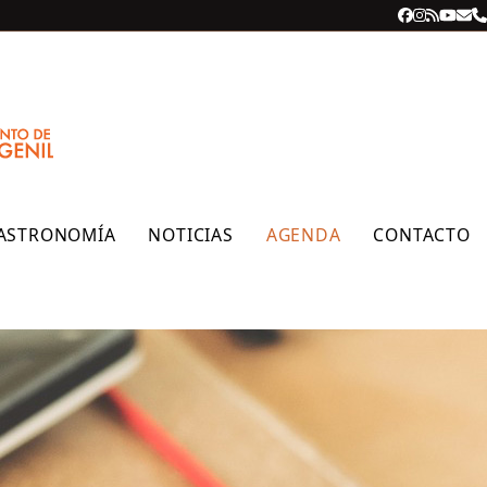
Facebook
Instagra
RSS
YouT
Cor
T
ele
ASTRONOMÍA
NOTICIAS
AGENDA
CONTACTO