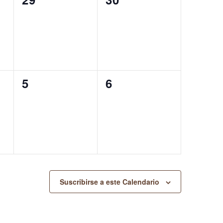
eventos,
eventos,
0
0
5
6
eventos,
eventos,
Suscribirse a este Calendario