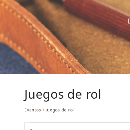
Juegos de rol
Eventos
Juegos de rol
E
N
Introduce