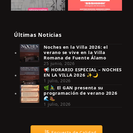
Últimas Noticias
Noches en la Villa 2026: el
verano se vive en la Villa
Romana de Fuente Álamo
25 junio, 2026
📢 HORARIO ESPECIAL – NOCHES
EN LA VILLA 2026 ✨🌙
Síguenos en Instagram
1 julio, 2026
🌿🚴‍♂️ El GAN presenta su
programación de verano 2026
🌊🥾
1 julio, 2026
Encuesta de Calidad