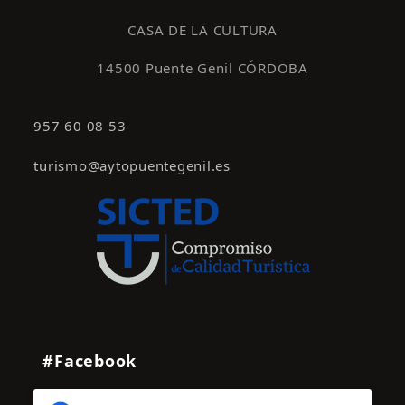
s
CASA DE LA CULTURA
14500 Puente Genil CÓRDOBA
957 60 08 53
turismo@aytopuentegenil.es
#Facebook