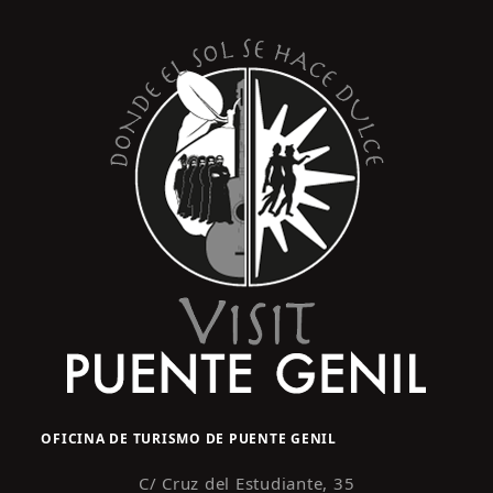
s
y
t
o
v
i
s
t
a
s
d
e
E
v
e
n
OFICINA DE TURISMO DE PUENTE GENIL
t
o
C/ Cruz del Estudiante, 35