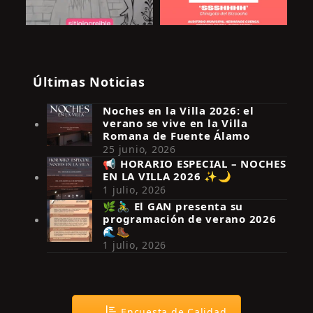
Últimas Noticias
Noches en la Villa 2026: el
verano se vive en la Villa
Romana de Fuente Álamo
25 junio, 2026
📢 HORARIO ESPECIAL – NOCHES
EN LA VILLA 2026 ✨🌙
Síguenos en Instagram
1 julio, 2026
🌿🚴‍♂️ El GAN presenta su
programación de verano 2026
🌊🥾
1 julio, 2026
Encuesta de Calidad