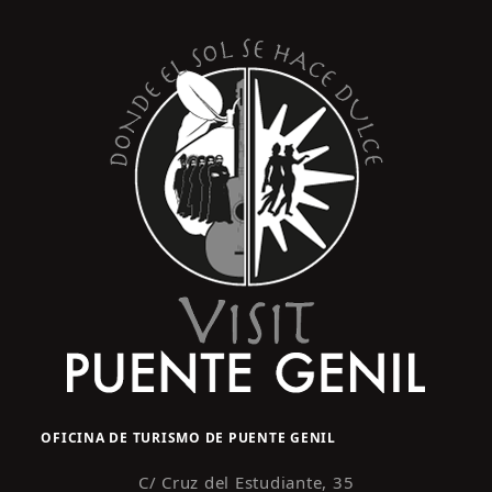
s
y
t
o
v
i
s
t
a
s
d
e
E
v
e
n
OFICINA DE TURISMO DE PUENTE GENIL
t
o
C/ Cruz del Estudiante, 35