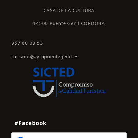
s
CASA DE LA CULTURA
14500 Puente Genil CÓRDOBA
957 60 08 53
turismo@aytopuentegenil.es
#Facebook