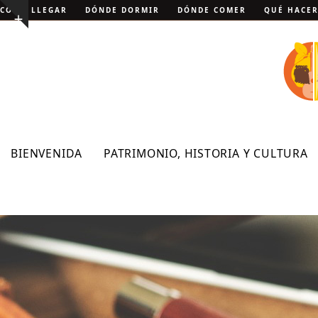
Skip
CÓMO LLEGAR
DÓNDE DORMIR
DÓNDE COMER
QUÉ HACE
Show
to
notice
content
BIENVENIDA
PATRIMONIO, HISTORIA Y CULTURA