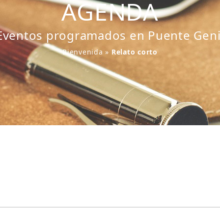
AGENDA
Eventos programados en Puente Geni
Bienvenida
»
Relato corto