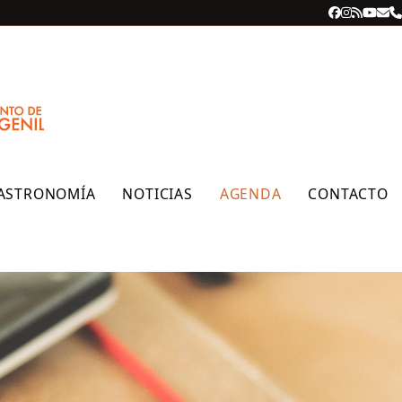
Facebook
Instagra
RSS
YouT
Cor
T
ele
ASTRONOMÍA
NOTICIAS
AGENDA
CONTACTO