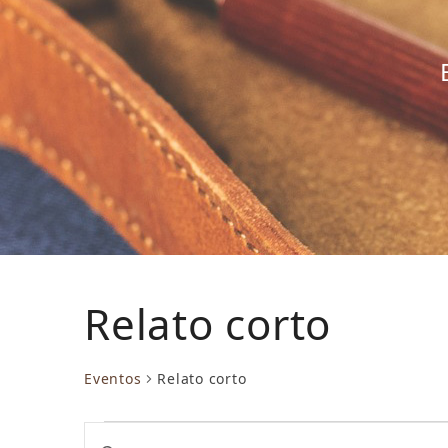
Relato corto
Eventos
Relato corto
E
N
Introduce