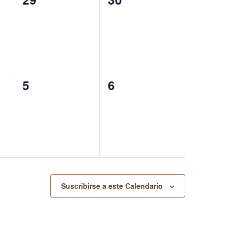
eventos,
eventos,
0
0
5
6
eventos,
eventos,
Suscribirse a este Calendario