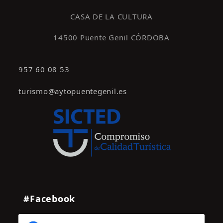
s
CASA DE LA CULTURA
14500 Puente Genil CÓRDOBA
957 60 08 53
turismo@aytopuentegenil.es
#Facebook