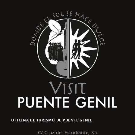
s
y
t
o
v
i
s
t
a
s
d
e
E
v
e
n
OFICINA DE TURISMO DE PUENTE GENIL
t
o
C/ Cruz del Estudiante, 35