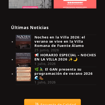
Últimas Noticias
Noches en la Villa 2026: el
verano se vive en la Villa
Romana de Fuente Álamo
25 junio, 2026
📢 HORARIO ESPECIAL – NOCHES
EN LA VILLA 2026 ✨🌙
Síguenos en Instagram
1 julio, 2026
🌿🚴‍♂️ El GAN presenta su
programación de verano 2026
🌊🥾
1 julio, 2026
Encuesta de Calidad