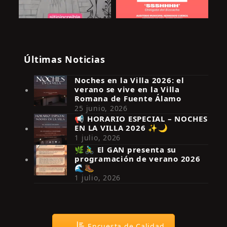
Últimas Noticias
Noches en la Villa 2026: el
verano se vive en la Villa
Romana de Fuente Álamo
25 junio, 2026
📢 HORARIO ESPECIAL – NOCHES
EN LA VILLA 2026 ✨🌙
Síguenos en Instagram
1 julio, 2026
🌿🚴‍♂️ El GAN presenta su
programación de verano 2026
🌊🥾
1 julio, 2026
Encuesta de Calidad