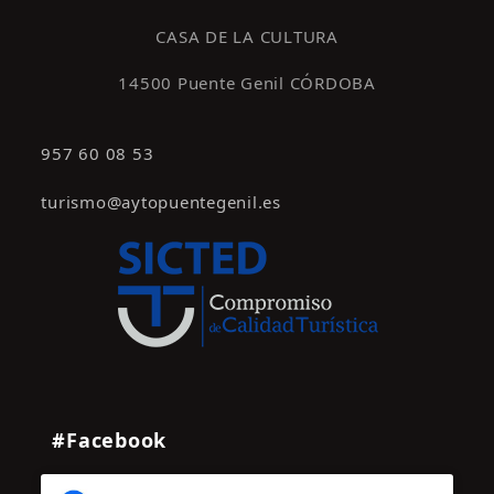
s
CASA DE LA CULTURA
14500 Puente Genil CÓRDOBA
957 60 08 53
turismo@aytopuentegenil.es
#Facebook