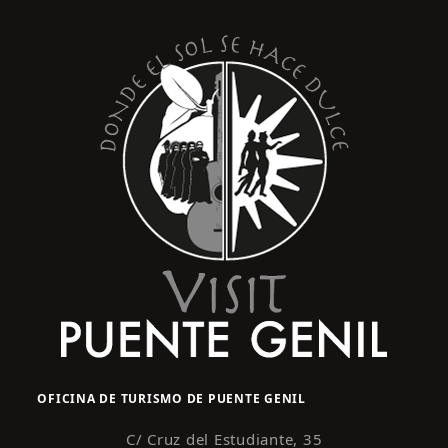
s
y
t
o
v
i
s
t
a
s
d
e
E
v
e
n
OFICINA DE TURISMO DE PUENTE GENIL
t
o
C/ Cruz del Estudiante, 35