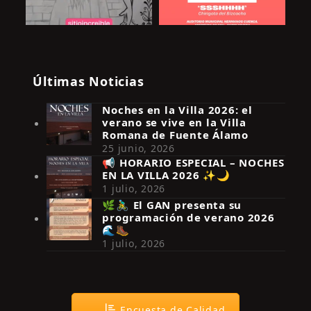
Últimas Noticias
Noches en la Villa 2026: el
verano se vive en la Villa
Romana de Fuente Álamo
25 junio, 2026
📢 HORARIO ESPECIAL – NOCHES
EN LA VILLA 2026 ✨🌙
Síguenos en Instagram
1 julio, 2026
🌿🚴‍♂️ El GAN presenta su
programación de verano 2026
🌊🥾
1 julio, 2026
Encuesta de Calidad