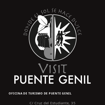
s
y
t
o
v
i
s
t
a
s
d
e
E
v
e
n
OFICINA DE TURISMO DE PUENTE GENIL
t
o
C/ Cruz del Estudiante, 35