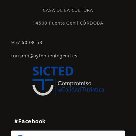
s
CASA DE LA CULTURA
14500 Puente Genil CÓRDOBA
957 60 08 53
turismo@aytopuentegenil.es
#Facebook