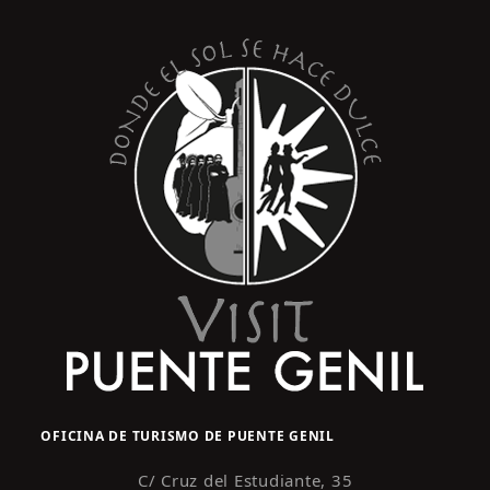
s
y
t
o
v
i
s
t
a
s
d
e
E
v
e
n
OFICINA DE TURISMO DE PUENTE GENIL
t
o
C/ Cruz del Estudiante, 35