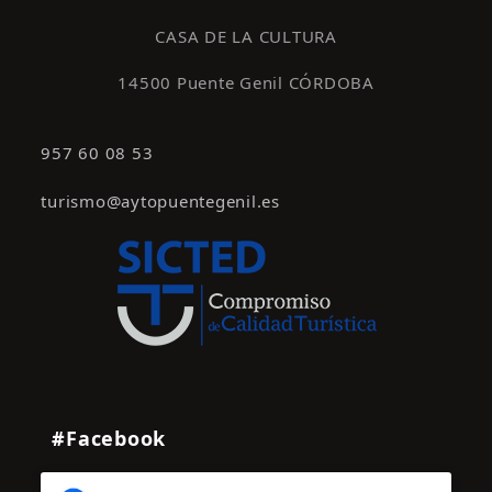
s
CASA DE LA CULTURA
14500 Puente Genil CÓRDOBA
957 60 08 53
turismo@aytopuentegenil.es
#Facebook