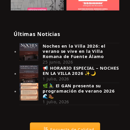
Últimas Noticias
Noches en la Villa 2026: el
verano se vive en la Villa
Romana de Fuente Álamo
25 junio, 2026
📢 HORARIO ESPECIAL – NOCHES
EN LA VILLA 2026 ✨🌙
Síguenos en Instagram
1 julio, 2026
🌿🚴‍♂️ El GAN presenta su
programación de verano 2026
🌊🥾
1 julio, 2026
Encuesta de Calidad