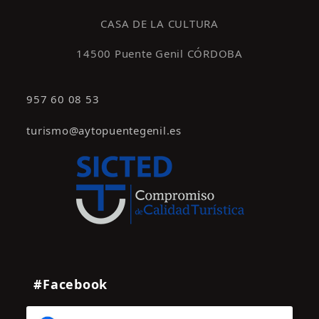
s
CASA DE LA CULTURA
14500 Puente Genil CÓRDOBA
957 60 08 53
turismo@aytopuentegenil.es
#Facebook