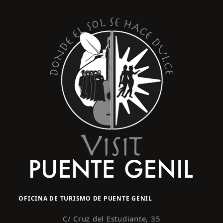
s
y
t
o
v
i
s
t
a
s
d
e
E
v
e
n
OFICINA DE TURISMO DE PUENTE GENIL
t
o
C/ Cruz del Estudiante, 35