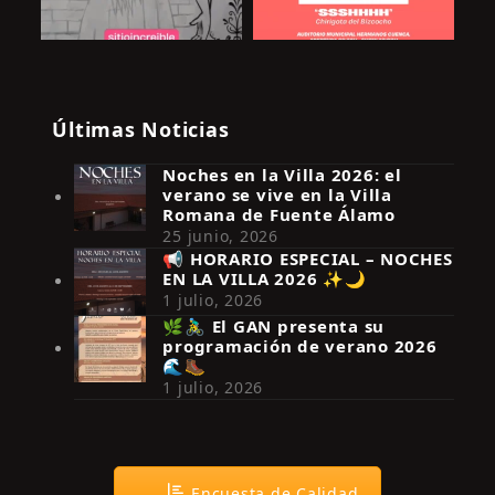
Últimas Noticias
Noches en la Villa 2026: el
verano se vive en la Villa
Romana de Fuente Álamo
25 junio, 2026
📢 HORARIO ESPECIAL – NOCHES
EN LA VILLA 2026 ✨🌙
Síguenos en Instagram
1 julio, 2026
🌿🚴‍♂️ El GAN presenta su
programación de verano 2026
🌊🥾
1 julio, 2026
Encuesta de Calidad