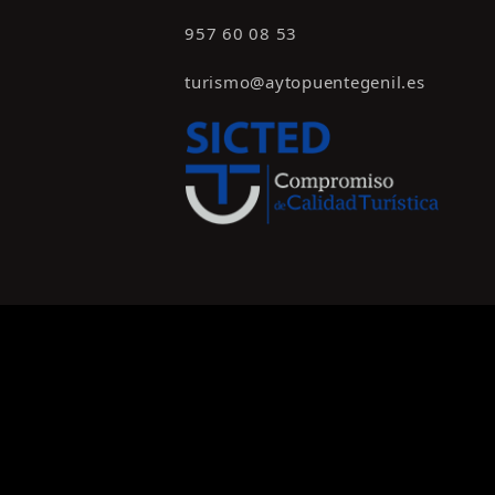
957 60 08 53
turismo@aytopuentegenil.es