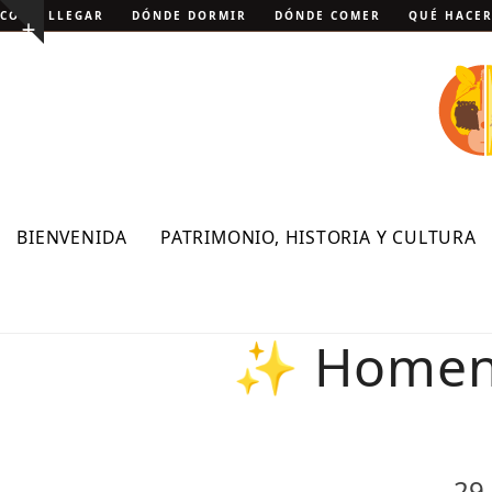
Skip
CÓMO LLEGAR
DÓNDE DORMIR
DÓNDE COMER
QUÉ HACE
Show
to
notice
content
BIENVENIDA
PATRIMONIO, HISTORIA Y CULTURA
✨ Homenaj
29