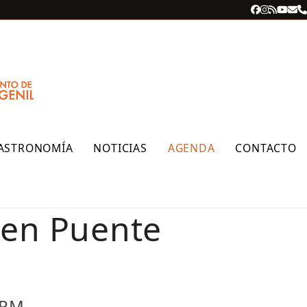
Facebook
Instagra
RSS
YouT
Cor
T
ele
ASTRONOMÍA
NOTICIAS
AGENDA
CONTACTO
 en Puente
 PM