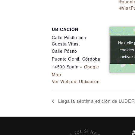
#puent
#VisitP
UBICACIÓN
Calle Pósito con
Haz clic 
Haz clic 
Cuesta Vitas.
cookies
cookies
Calle Pósito
activar
activar
Puente Genil
,
Córdoba
14500
Spain
+ Google
Map
Ver Web del Ubicación
Llega la séptima edición de LUDER