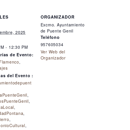
LES
ORGANIZADOR
Excmo. Ayuntamiento
de Puente Genil
iembre, 2025
Teléfono
957605034
PM - 12:30 PM
Ver Web del
rías de Evento:
Organizador
Flamenco
,
jes
tas del Evento :
amientodepuent
raPuenteGenil
,
osPuenteGenil
,
iaLocal
,
idadPontana
,
ierro
,
onioCultural
,