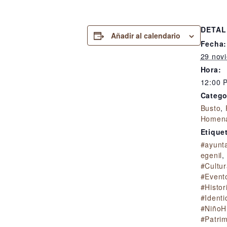
DETAL
Añadir al calendario
Fecha:
29 nov
Hora:
12:00 
Catego
Busto
,
Homena
Etique
#ayunt
egenil
,
#Cultu
#Event
#Histor
#Ident
#NiñoH
#Patrim