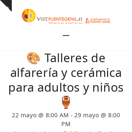
Skip
Show
to
notice
content
Open
Close
mobile
mobile
🎨 Talleres de
menu
menu
alfarería y cerámica
para adultos y niños
🏺
22 mayo @ 8:00 AM
-
29 mayo @ 8:00
PM