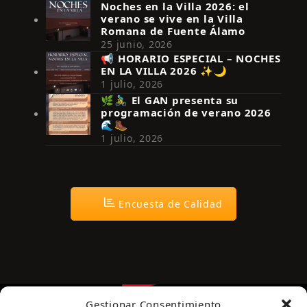
Noches en la Villa 2026: el
verano se vive en la Villa
Romana de Fuente Álamo
25 junio, 2026
📢 HORARIO ESPECIAL – NOCHES
EN LA VILLA 2026 ✨🌙
Síguenos en Instagram
1 julio, 2026
🌿🚴‍♂️ El GAN presenta su
programación de verano 2026
🌊🥾
1 julio, 2026
Encuesta de Calidad
Gestionar Consentimiento