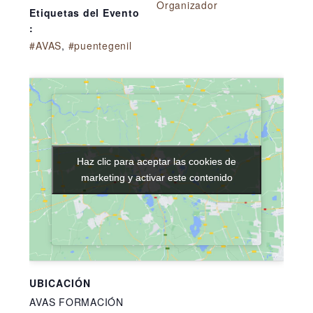
Organizador
Etiquetas del Evento
:
#AVAS
,
#puentegenil
Haz clic para aceptar las cookies de
Haz clic para aceptar las cookies de
marketing y activar este contenido
marketing y activar este contenido
UBICACIÓN
AVAS FORMACIÓN