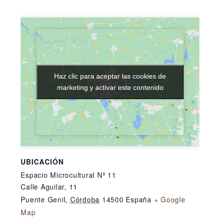
Haz clic para aceptar las cookies de
Haz clic para aceptar las cookies de
marketing y activar este contenido
marketing y activar este contenido
UBICACIÓN
Espacio Microcultural Nº 11
Calle Aguilar, 11
Puente Genil
,
Córdoba
14500
España
+ Google
Map