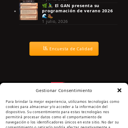
🌿🚴‍♂️ El GAN presenta su
programación de verano 2026
🌊🥾
1 julio, 2026
Encuesta de Calidad
Gestionar Consentimiento
Para brindar la mejor experiencia, utilizamos tecnologías como
cookies para almacenar y/o acceder a la información del
dispositivo. Su consentimiento para estas tecnologías nos
permitirá procesar datos como el comportamiento de
navegación o los identificadores únicos en este sitio. No dar su
Página cofinanciada por la Diputación de Córdoba
consentimiento o retirarlo podría afectar negativamente a