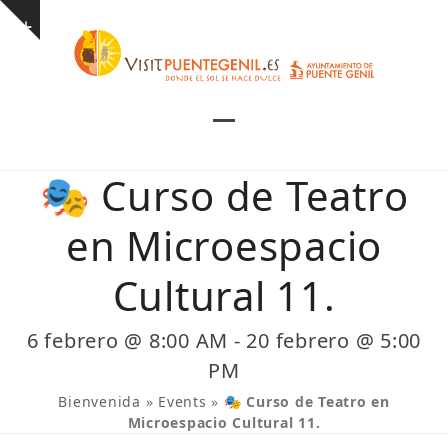
Skip
Show
to
notice
content
Open
Close
mobile
mobile
🎭 Curso de Teatro
menu
menu
en Microespacio
Cultural 11.
6 febrero @ 8:00 AM
-
20 febrero @ 5:00
PM
Bienvenida
»
Events
»
🎭 Curso de Teatro en
Microespacio Cultural 11.