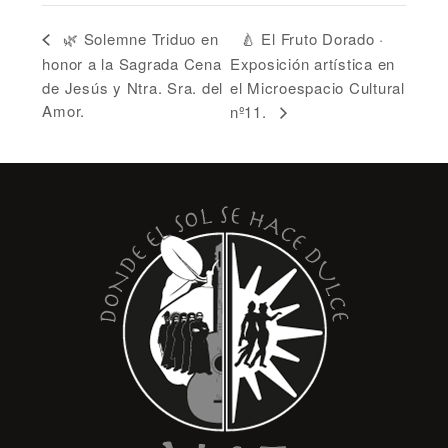
🍐 El Fruto Dorado ·
🌿 Solemne Triduo en
honor a la Sagrada Cena
Exposición artística en
de Jesús y Ntra. Sra. del
el Microespacio Cultural
Amor.
nº11.