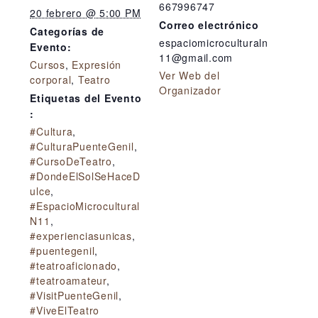
667996747
20 febrero @ 5:00 PM
Correo electrónico
Categorías de
espaciomicroculturaln
Evento:
11@gmail.com
Cursos
,
Expresión
Ver Web del
corporal
,
Teatro
Organizador
Etiquetas del Evento
:
#Cultura
,
#CulturaPuenteGenil
,
#CursoDeTeatro
,
#DondeElSolSeHaceD
ulce
,
#EspacioMicrocultural
N11
,
#experienciasunicas
,
#puentegenil
,
#teatroaficionado
,
#teatroamateur
,
#VisitPuenteGenil
,
#ViveElTeatro