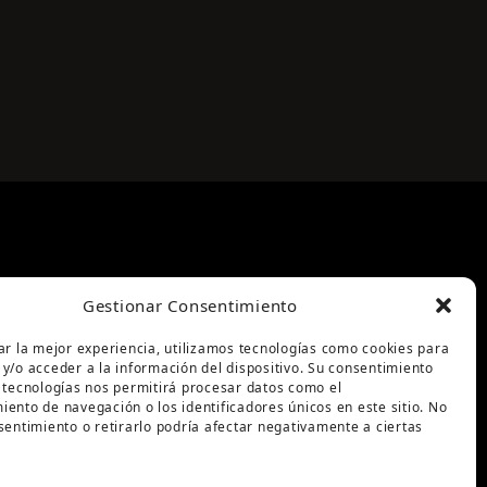
Gestionar Consentimiento
ar la mejor experiencia, utilizamos tecnologías como cookies para
y/o acceder a la información del dispositivo. Su consentimiento
 tecnologías nos permitirá procesar datos como el
ento de navegación o los identificadores únicos en este sitio. No
sentimiento o retirarlo podría afectar negativamente a ciertas