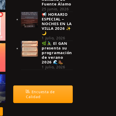
Fuente Álamo
25 junio, 2026
📢 HORARIO
ESPECIAL –
NOCHES EN LA
VILLA 2026 ✨
🌙
1 julio, 2026
🌿🚴‍♂️ El GAN
presenta su
programación
de verano
2026 🌊🥾
1 julio, 2026
Encuesta de
Calidad