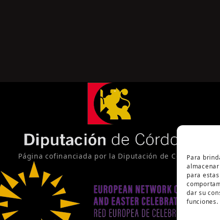
Página cofinanciada por la Diputación de Córdoba
Para brind
almacenar 
para estas
comportami
dar su con
funciones.