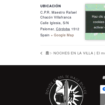
UBICACIÓN
C.P.R. Maestro Rafael
Haz clic 
Haz clic 
Chacón Villafranca
cookies
cookies
Calle Iglesia, S/N
activar
activar
Palomar
,
Córdoba
1512
Spain
+ Google Map
🏛️✨ NOCHES EN LA VILLA | El mu