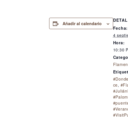
DETAL
Añadir al calendario
Fecha:
4 sept
Hora:
10:30 
Catego
Flamen
Etique
#Donde
ce
,
#Fl
#Julián
#Palom
#puent
#Veran
#VisitP