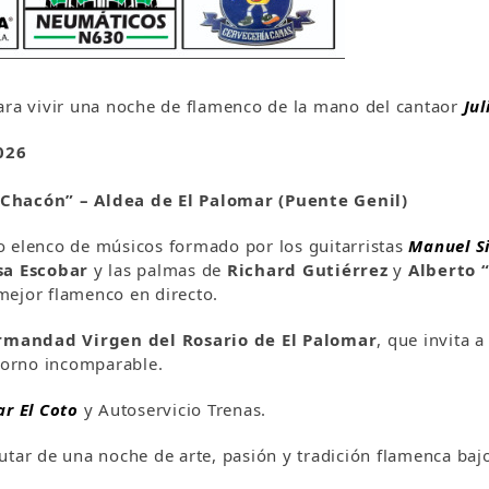
ara vivir una noche de flamenco de la mano del cantaor
Jul
026
 Chacón” – Aldea de El Palomar (Puente Genil)
o elenco de músicos formado por los guitarristas
Manuel Si
sa Escobar
y las palmas de
Richard Gutiérrez
y
Alberto 
mejor flamenco en directo.
rmandad Virgen del Rosario de El Palomar
, que invita a
ntorno incomparable.
ar El Coto
y Autoservicio Trenas.
tar de una noche de arte, pasión y tradición flamenca bajo l