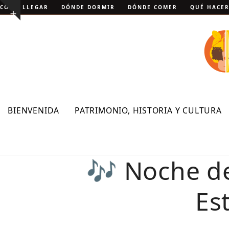
Skip
CÓMO LLEGAR
DÓNDE DORMIR
DÓNDE COMER
QUÉ HACE
Show
to
notice
content
BIENVENIDA
PATRIMONIO, HISTORIA Y CULTURA
🎶 Noche de
Es