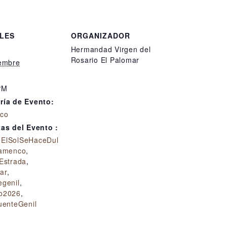
LES
ORGANIZADOR
Hermandad Virgen del
Rosario El Palomar
iembre
PM
ría de Evento:
co
tas del Evento :
ElSolSeHaceDul
amenco
,
Estrada
,
ar
,
egenil
,
o2026
,
uenteGenil