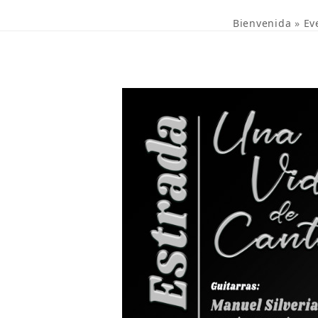
Bienvenida
»
Ev