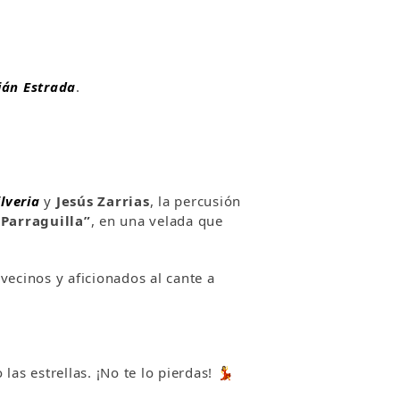
ián Estrada
.
lveria
y
Jesús Zarrias
, la percusión
“Parraguilla”
, en una velada que
 vecinos y aficionados al cante a
as estrellas. ¡No te lo pierdas! 💃