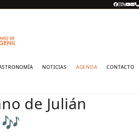
Facebook
Instagra
RSS
YouT
Cor
T
ele
ASTRONOMÍA
NOTICIAS
AGENDA
CONTACTO
no de Julián
 🎶