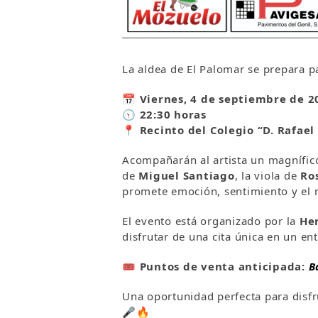
La aldea de El Palomar se prepara p
📅
Viernes, 4 de septiembre de 2
🕥
22:30 horas
📍
Recinto del Colegio “D. Rafael
Acompañarán al artista un magnífic
de
Miguel Santiago
, la viola de
Ro
promete emoción, sentimiento y el 
El evento está organizado por la
He
disfrutar de una cita única en un e
🎟️
Puntos de venta anticipada:
B
Una oportunidad perfecta para disfru
🎤🔥