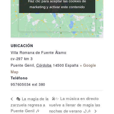
Haz clic para aceptar las cookies de
Haz clic para aceptar las cookies de
marketing y activar este contenido
marketing y activar este contenido
UBICACIÓN
Villa Romana de Fuente Álamo
cv-297 km 3
Puente Genil
,
Córdoba
14500
España
+ Google
Map
Teléfono
957605034 ext 380
🎤✨ La música en directo
🎭 La magia de la
zarzuela regresa a
vuelve a llenar de magia las
Puente Genil 🎶
noches de verano 🌙🎶