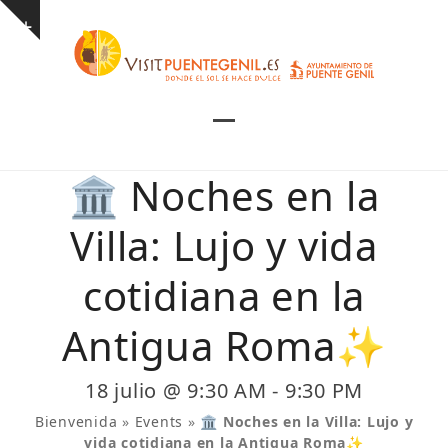
Skip
Show
to
notice
content
Open
Close
mobile
mobile
🏛️ Noches en la
menu
menu
Villa: Lujo y vida
cotidiana en la
Antigua Roma✨
18 julio @ 9:30 AM
-
9:30 PM
Bienvenida
»
Events
»
🏛️ Noches en la Villa: Lujo y
vida cotidiana en la Antigua Roma✨