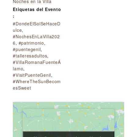
Noches en la Villa
Etiquetas del Evento
:
#DondeElSolSeHaceD
ulce
,
#NochesEnLaVilla202
6
,
#patrimonio
,
#puentegenil
,
#talleresadultos
,
#VillaRomanaFuenteÁ
lamo
,
#VisitPuenteGenil
,
#WhereTheSunBecom
esSweet